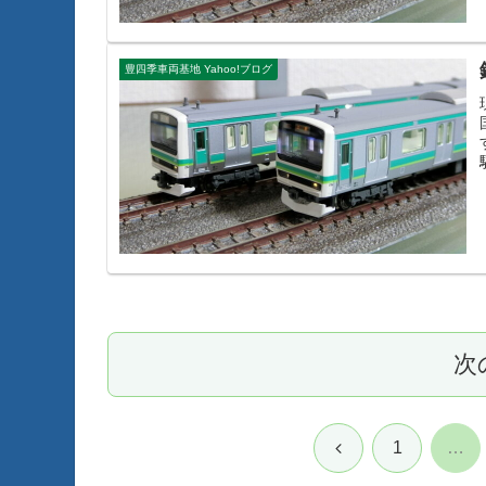
豊四季車両基地 Yahoo!ブログ
次
前
1
…