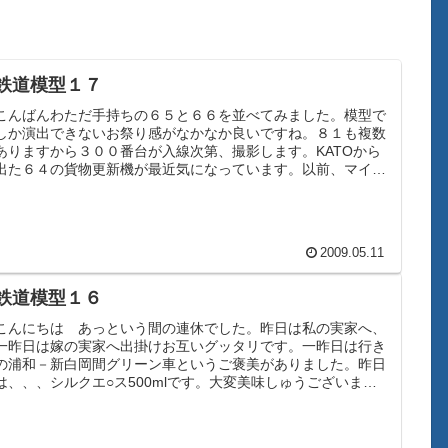
鉄道模型１７
こんばんわただ手持ちの６５と６６を並べてみました。模型で
しか演出できないお祭り感がなかなか良いですね。８１も複数
ありますから３００番台が入線次第、撮影します。KATOから
出た６４の貨物更新機が最近気になっています。以前、マイ○
ロのを持ってい...
2009.05.11
鉄道模型１６
こんにちは あっという間の連休でした。昨日は私の実家へ、
一昨日は嫁の実家へ出掛けお互いグッタリです。一昨日は行き
の浦和－新白岡間グリーン車というご褒美がありました。昨日
は、、、シルクエ○ス500mlです。大変美味しゅうございまし
た（笑）さて...