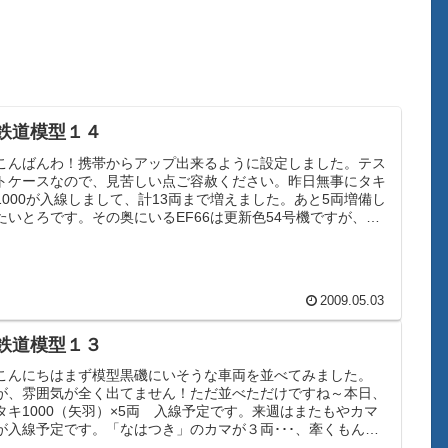
鉄道模型１４
こんばんわ！携帯からアップ出来るように設定しました。テス
トケースなので、見苦しい点ご容赦ください。昨日無事にタキ
1000が入線しまして、計13両まで増えました。あと5両増備し
たいとろです。その奥にいるEF66は更新色54号機ですが、動
力不調...
2009.05.03
鉄道模型１３
こんにちはまず模型黒磯にいそうな車両を並べてみました。
が、雰囲気が全く出てません！ただ並べただけですね～本日、
タキ1000（矢羽）×5両 入線予定です。来週はまたもやカマ
が入線予定です。「なはつき」のカマが３両･･･、牽くもん無
いのに何やっ...