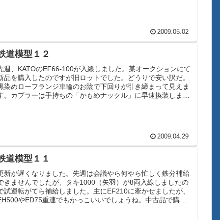
2009.05.02
鉄道模型１２
先週、KATOのEF66-100が入線しました。某オークションにて
新品を購入したのですが旧ロットでした。どうりで安い訳だ。
黒染めローフランジ車輪のお陰で下回りが引き締まって見えま
す。カプラーは手持ちの「かもめナックル」に早速換装しまし
た。し...
2009.04.29
鉄道模型１１
更新が遅くなりました。先週は会議やら何やら忙しく鉄分補給
できませんでしたが、タキ1000（矢羽）が8両入線しましたの
で試運転がてら補給しました。主にEF210に牽かせましたが、
EH500やED75重連でもかっこいいでしょうね。中古品で購入
し...