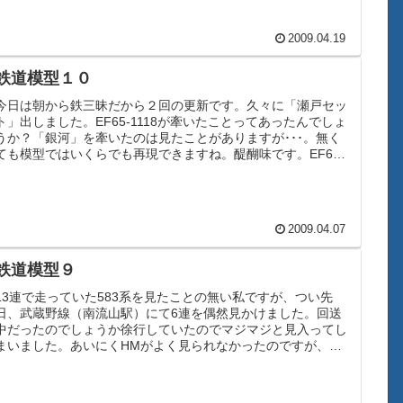
2009.04.19
鉄道模型１０
今日は朝から鉄三昧だから２回の更新です。久々に「瀬戸セッ
ト」出しました。EF65-1118が牽いたことってあったんでしょ
うか？「銀河」を牽いたのは見たことがありますが･･･。無く
ても模型ではいくらでも再現できますね。醍醐味です。EF65-
...
2009.04.07
鉄道模型９
13連で走っていた583系を見たことの無い私ですが、つい先
日、武蔵野線（南流山駅）にて6連を偶然見かけました。回送
中だったのでしょうか徐行していたのでマジマジと見入ってし
まいました。あいにくHMがよく見られなかったのですが、臨
時運転だったの...