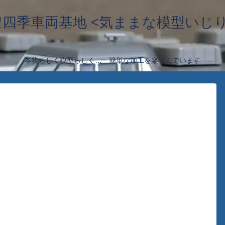
豊四季車両基地 <気ままな模型いじり
本物らしく模型らしく… 簡単な加工を楽しんでいます