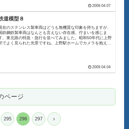
2009.04.07
鉄道模型８
現在のステンレス製車両はどうも無機質な印象を持ちますが、
国鉄鋼鉄製車両はなんとも言えない存在感、佇まいを感じま
す。東北路の特急・急行を並べてみました。昭和50年代に上野
駅でよく見られた光景ですね。上野駅ホームでカメラを抱えな
がら羨望の眼差し...
2009.04.04
のページ
次
295
296
297