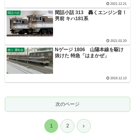
2021.12.21
閑話小話 313 轟くエンジン音！
閑話小話
男前 キハ181系
2021.02.20
Nゲージ 1806 山陽本線を駆け
独り 運転会
抜けた 特急「はまかぜ」
2019.12.13
次のページ
次
1
2