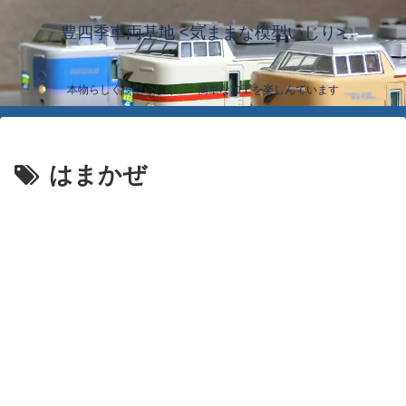
豊四季車両基地 <気ままな模型いじり>
本物らしく模型らしく… 簡単な加工を楽しんでいます
はまかぜ