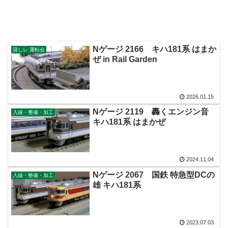
Nゲージ 2166 キハ181系 はまか
貸しレ 運転会
ぜ in Rail Garden
2026.01.15
Nゲージ 2119 轟くエンジン音
入線・整備・加工
キハ181系 はまかぜ
2024.11.04
Nゲージ 2067 国鉄 特急型DCの
入線・整備・加工
雄 キハ181系
2023.07.03