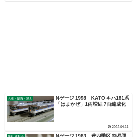
Nゲージ 1998 KATO キハ181系
入線・整備・加工
「はまかぜ」1両増結 7両編成化
2022.04.11
Nゲージ 1983 豊四季区 簡易運
独り 運転会