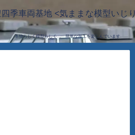
豊四季車両基地 <気ままな模型いじり
本物らしく模型らしく… 簡単な加工を楽しんでいます