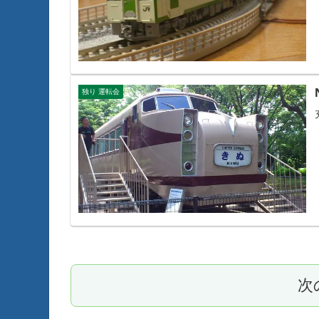
独り 運転会
次