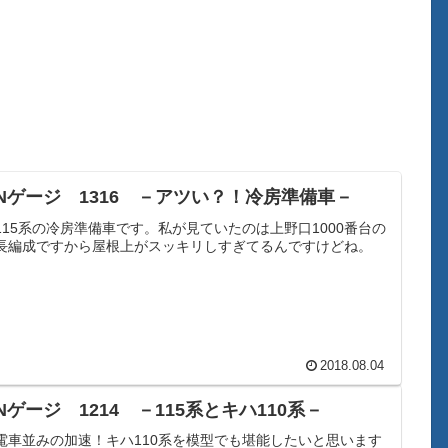
Nゲージ 1316 －アツい？！冷房準備車－
115系の冷房準備車です。私が見ていたのは上野口1000番台の
長編成ですから屋根上がスッキリしすぎてるんですけどね。
2018.08.04
Nゲージ 1214 －115系とキハ110系－
電車並みの加速！キハ110系を模型でも堪能したいと思います