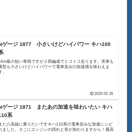
Nゲージ 1877 小さいけどハイパワー キハ100
系
16m級の短い車両ですが２両編成でトコトコ走ります。実車も
模型も小さいけどハイパワーで電車並みの加速感を味わえま
す。
2020.02.26
Nゲージ 1871 またあの加速を味わいたい キハ
110系
また八高線に乗りたいですキハ110系の電車並みな加速にシビ
れました。そこにエンジンの揺れと音が加わりますから！最高