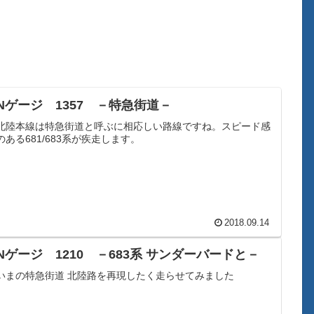
Nゲージ 1357 －特急街道－
北陸本線は特急街道と呼ぶに相応しい路線ですね。スピード感
のある681/683系が疾走します。
2018.09.14
Nゲージ 1210 －683系 サンダーバードと－
いまの特急街道 北陸路を再現したく走らせてみました