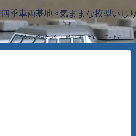
豊四季車両基地 <気ままな模型いじり
本物らしく模型らしく… 簡単な加工を楽しんでいます