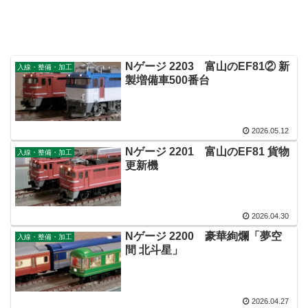
Nゲージ 2203 富山のEF81② 新
入線・整備・加工
製増備車500番台
2026.05.12
Nゲージ 2201 富山のEF81 貨物
入線・整備・加工
更新機
2026.04.30
Nゲージ 2200 豪華絢爛「夢空
入線・整備・加工
間 北斗星」
2026.04.27