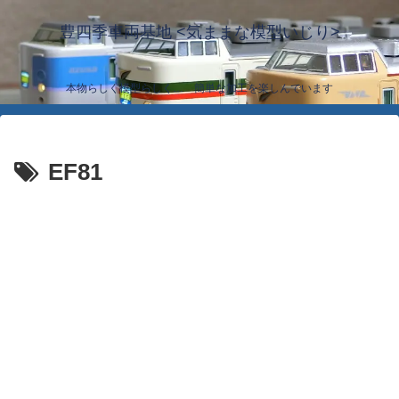
豊四季車両基地 <気ままな模型いじり>
本物らしく模型らしく… 簡単な加工を楽しんでいます
EF81