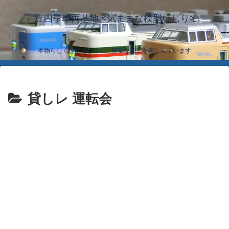
豊四季車両基地 <気ままな模型いじり>
本物らしく模型らしく… 簡単な加工を楽しんでいます
貸しレ 運転会