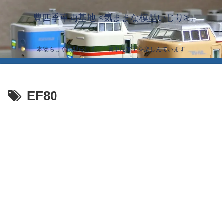
豊四季車両基地 <気ままな模型いじり>
本物らしく模型らしく… 簡単な加工を楽しんでいます
EF80