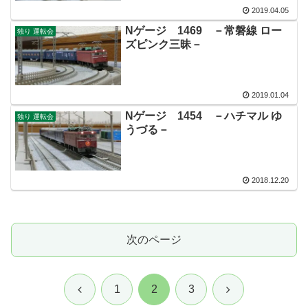
2019.04.05
Nゲージ 1469 －常磐線 ロー
独り 運転会
ズピンク三昧－
2019.01.04
Nゲージ 1454 －ハチマル ゆ
独り 運転会
うづる－
2018.12.20
次のページ
前
次
1
2
3