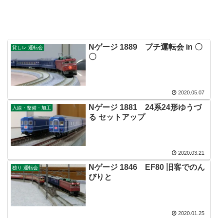
Nゲージ 1889 プチ運転会 in 〇
貸しレ 運転会
〇
2020.05.07
Nゲージ 1881 24系24形ゆうづ
入線・整備・加工
る セットアップ
2020.03.21
Nゲージ 1846 EF80 旧客でのん
独り 運転会
びりと
2020.01.25