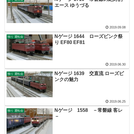
エース ゆうづる
2019.09.08
Nゲージ 1644 ローズピンク祭
独り 運転会
り EF80 EF81
2019.06.30
Nゲージ 1639 交直流 ローズピ
独り 運転会
ンクの魅力
2019.06.25
Nゲージ 1558 －常磐線 客レ
独り 運転会
－