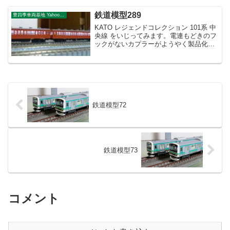
鉄道模型289
豊四季車両基地 Yahoo!ブログ
KATO レジェンドコレクション 101系 中
央線 をいじってみます。電連もどきのフ
ックがないカプラーがようやく製品化さ
れましたね。車間が短くなれば言うこと
なしです。
鉄道模型72
鉄道模型73
コメント