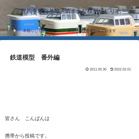
豊四季車両基地 <気ままな模型いじり>
本物らしく模型らしく… 簡単な加工を楽しんでいます
鉄道模型 番外編
2011.05.30
2022.02.01
皆さん こんばんは
携帯から投稿です。