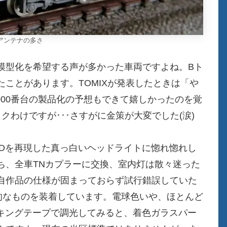
アンテナの多さ
模型化を希望する声が多かった車両ですよね。Bト
ことがあります。TOMIXが発表したときは「や
2000番台の製品化の予想もできて嬉しかったのを覚
クわけですが･･･さすがに金策が大変でした(涙)
HIDを再現した真っ白いヘッドライトに惚れ惚れし
ち、全車TNカプラーに交換、室内灯は散々迷った
自作品の仕様が固まっておらず試行錯誤していた
的なものを装着しています。電球色いや、ほとんど
スキングテープで調光してみると、着色ガラスパー