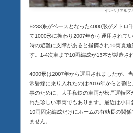
インペリアルブ
E233系がベースとなった4000形がメト
て1000形に換わり2007年から運用されて
時の避難に支障があると指摘され10両貫通
す。1-4次車まで10両編成が16本が製造
4000形は2007年から運用されましたが
常磐線に乗り入れたのは2016年からと割
事のために、大手私鉄の車両が松戸運転区から
れた珍しい車両でもあります。最近は小田
10両固定編成だけにホームの有効長の関
ません。