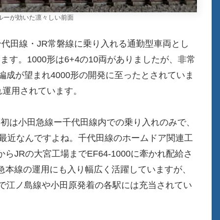
ルーが効いた凛々しい前面
ロ千代田線・JR常磐線に乗り入れる通勤型車両とし
います。1000形は6+4の10両がありましたが、非常
編成が望まれ4000形の開発に至ったとされていま
され運用されています。
、当初は小田急線ー千代田線内での乗り入れのみで、
と最近なんですよね。千代田線のホームドア関連工
JRの大宮工場までEF64-1000に牽かれ配給さ
急本線の運用にも入り幅広く活躍していますが、
係で江ノ島線や小田原発着の各駅には充当されてい