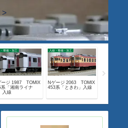
>
線・整備・加工
入線・整備・加工
入線・整備・加工
ージ 1987 TOMIX
Nゲージ 2063 TOMIX
Nゲージ 200
15系「湘南ライナ
453系「ときわ」入線
EF66-0入
」入線
ツ購入