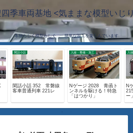
豊四季車両基地 <気ままな模型いじり
本物らしく模型らしく… 簡単な加工を楽しんでいます
閑話小話
入線・整備・加工
入
X
閑話小話 352 常磐線
Nゲージ 2028 青函ト
Nゲ
客車普通列車 221レ
ンネルを駆ける！特急
2
「はつかり」
ー