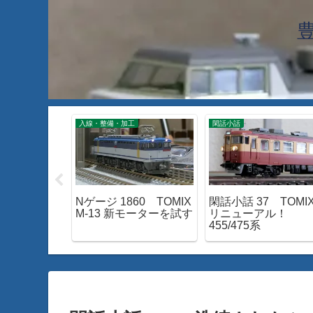
入線・整備・加工
閑話小話
610 身延線
Nゲージ 1860 TOMIX
閑話小話 37 TOMI
15系が面白
M-13 新モーターを試す
リニューアル！
455/475系