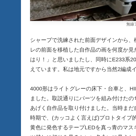
無線
シャープで洗練された前面デザインから、
レの前面を移植した自作品の画を何度か見た
はり！」と思いましたし、同時にE233系
えています。私は地元ですから当然2編成イ
4000形はライトグレーの床下・台車と、
ました。取説通りにパーツを組み付けたの
あげく自作品を取り付けました。当時まだ
時期で、(カッコよく言えば)プロトタイプ
黄色に発色するテープLEDを真っ青のマ