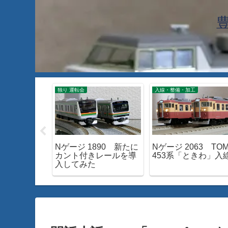
工
独り 運転会
入線・整備・加工
89 TOMIX
Nゲージ 1890 新たに
Nゲージ 2063 TOM
形新幹線「つ
カント付きレールを導
453系「ときわ」入
ードアップ
入してみた