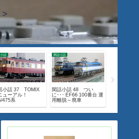
>
話小話
閑話小話
独り 運転会
小話 37 TOMIX
閑話小話 48 つい
Nゲージ 16
ニューアル！
に･･･ EF66 100番台 運
あれこれ 1
5/475系
用離脱～廃車
い