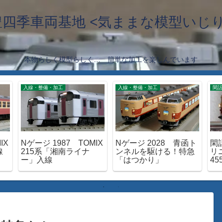
豊四季車両基地 <気ままな模型いじり
本物らしく模型らしく… 簡単な加工を楽しんでいます
入線・整備・加工
入線・整備・加工
閑
IX
Nゲージ 1987 TOMIX
Nゲージ 2028 青函ト
閑話
線
215系「湘南ライナ
ンネルを駆ける！特急
リ
ー」入線
「はつかり」
45