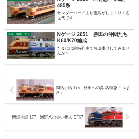
485系
サンダーバードより雷鳥がしっくりくる
世代です
Nゲージ 2051 勝田の仲間たち
入線・整備・加工
K60/K70編成
たまには臨時列車でお出掛けしてみませ
んか？
閑話小話 175 秋田への翼 名特急「つば
さ」
閑話小話 177 瀬野八の赤い番人 EF67