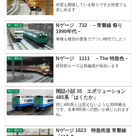
何度も開催している祭りですが何度でも
楽しめます
Nゲージ 732 －常磐線 祭り
独り 運転会
1990年代－
車種も種別の豊富でアツい時代でした！
Nゲージ 1111 －The 特急色－
独り 運転会
絶対的エースは長編成が似合います
閑話小話 35 エボリューション
閑話小話
485系「はくたか」
同じ485系とは思えないような3000番台
です。名車485系への想いが感じられます
ね。
Nゲージ 1823 特急街道 常磐線
独り 運転会