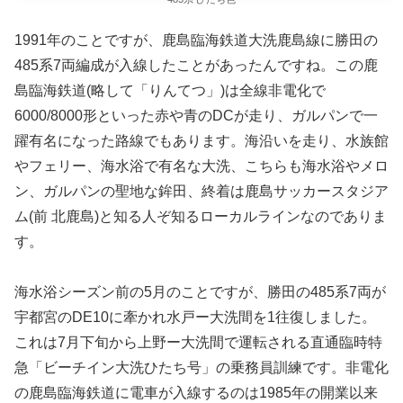
1991年のことですが、鹿島臨海鉄道大洗鹿島線に勝田の
485系7両編成が入線したことがあったんですね。この鹿
島臨海鉄道(略して「りんてつ」)は全線非電化で
6000/8000形といった赤や青のDCが走り、ガルパンで一
躍有名になった路線でもあります。海沿いを走り、水族館
やフェリー、海水浴で有名な大洗、こちらも海水浴やメロ
ン、ガルパンの聖地な鉾田、終着は鹿島サッカースタジア
ム(前 北鹿島)と知る人ぞ知るローカルラインなのでありま
す。
海水浴シーズン前の5月のことですが、勝田の485系7両が
宇都宮のDE10に牽かれ水戸ー大洗間を1往復しました。
これは7月下旬から上野ー大洗間で運転される直通臨時特
急「ビーチイン大洗ひたち号」の乗務員訓練です。非電化
の鹿島臨海鉄道に電車が入線するのは1985年の開業以来