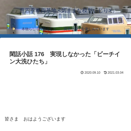
豊四季車両基地 <気ままな模型いじり>
本物らしく模型らしく… 簡単な加工を楽しんでいます
閑話小話 176 実現しなかった「ビーチイ
ン大洗ひたち」
2020.09.10
2021.03.04
皆さま おはようございます