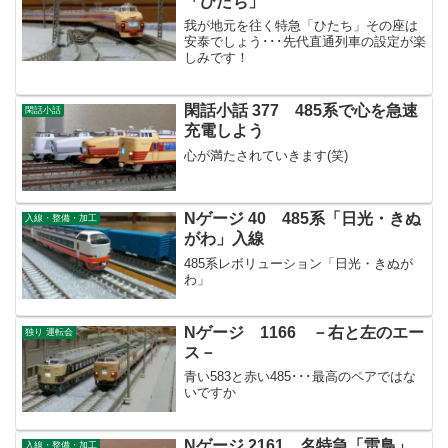
「ひたち」
我が地元を往く特急「ひたち」その座は
安泰でしょう･･･先代直通列車の設定が楽
しみです！
閑話小話 377 485系で心を急速
閑話小話
充電しよう
心が満たされていきます(笑)
Nゲージ 40 485系「日光・きぬ
入線・整備・加工
がわ」入線
485系レボリューション「日光・きぬが
わ」
Nゲージ 1166 －右と左のエー
独り 運転会
ス－
青い583と赤い485･･･最高のペアではな
いですか
Nゲージ 2161 名特急「雷鳥」
入線・整備・加工