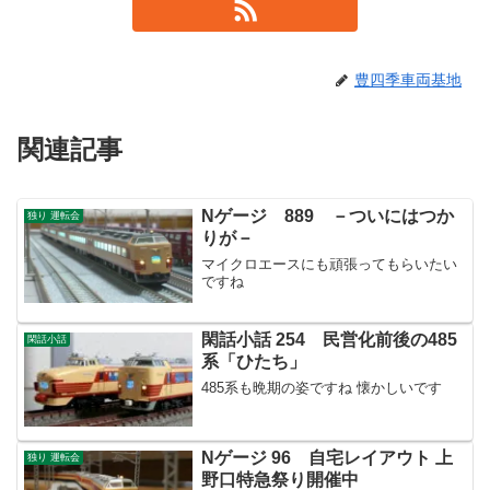
豊四季車両基地
関連記事
Nゲージ 889 －ついにはつか
独り 運転会
りが－
マイクロエースにも頑張ってもらいたい
ですね
閑話小話 254 民営化前後の485
閑話小話
系「ひたち」
485系も晩期の姿ですね 懐かしいです
Nゲージ 96 自宅レイアウト 上
独り 運転会
野口特急祭り開催中