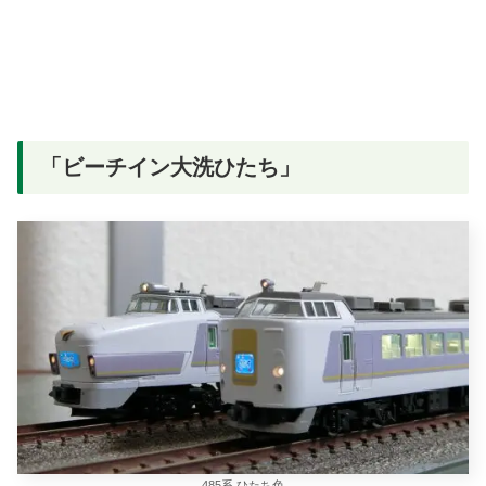
「ビーチイン大洗ひたち」
485系 ひたち色