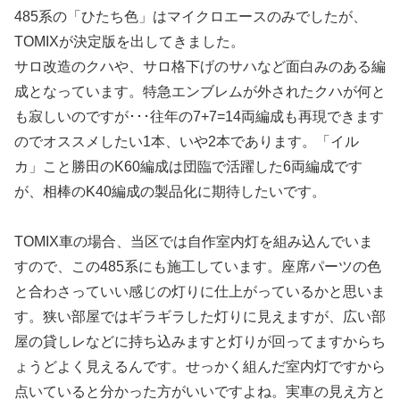
485系の「ひたち色」はマイクロエースのみでしたが、
TOMIXが決定版を出してきました。
サロ改造のクハや、サロ格下げのサハなど面白みのある編
成となっています。特急エンブレムが外されたクハが何と
も寂しいのですが･･･往年の7+7=14両編成も再現できます
のでオススメしたい1本、いや2本であります。「イル
カ」こと勝田のK60編成は団臨で活躍した6両編成です
が、相棒のK40編成の製品化に期待したいです。
TOMIX車の場合、当区では自作室内灯を組み込んでいま
すので、この485系にも施工しています。座席パーツの色
と合わさっていい感じの灯りに仕上がっているかと思いま
す。狭い部屋ではギラギラした灯りに見えますが、広い部
屋の貸しレなどに持ち込みますと灯りが回ってますからち
ょうどよく見えるんです。せっかく組んだ室内灯ですから
点いていると分かった方がいいですよね。実車の見え方と