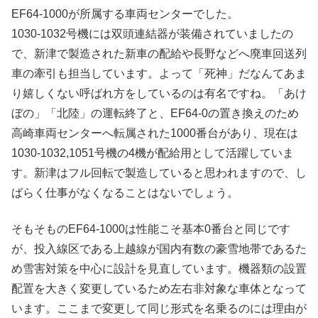
EF64-1000が所属する車両センターでした。
1030-1032号機には双頭連結器が装備されていましたの
で、新津で製造された新車の配給や長野などへ廃車回送列
車の牽引も担当しています。よって「死神」だなんてあま
り嬉しくない呼ばれ方をしているのは有名ですね。「あけ
ぼの」「北陸」の運転終了と、EF64-0の置き換えのため
高崎車両センターへ転属された1000番台があり、現在は
1030-1032,1051号機の4機が配給用として活躍していま
す。新津はフル回転で製造していると思われますので、し
ばらく仕事がなくなることはないでしょう。
そもそものEF64-1000は性能こそ基本0番台と同じです
が、投入線区である上越線が国内有数の豪雪地帯であるた
め雪害対策を中心に設計を見直しています。機器類の設置
配置を大きく変更しているため左右非対象な車体となって
います。ここまで変更して同じ形式を名乗るのには理由が