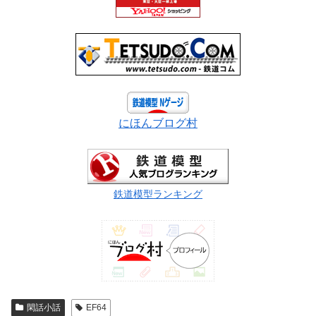
にほんブログ村
鉄道模型ランキング
閑話小話
EF64