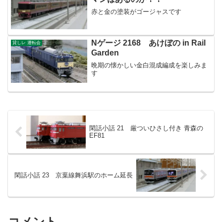
赤と金の塗装がゴージャスです
Nゲージ 2168 あけぼの in Rail
貸しレ 運転会
Garden
晩期の懐かしい金白混成編成を楽しみま
す
閑話小話 21 厳ついひさし付き 青森の
EF81
閑話小話 23 京葉線舞浜駅のホーム延長
コメント