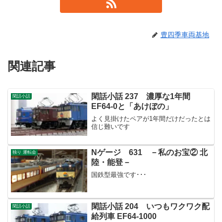
豊四季車両基地
関連記事
閑話小話 237 濃厚な1年間
閑話小話
EF64-0と「あけぼの」
よく見掛けたペアが1年間だけだったとは
信じ難いです
Nゲージ 631 －私のお宝② 北
独り 運転会
陸・能登－
国鉄型最強です･･･
閑話小話 204 いつもワクワク配
閑話小話
給列車 EF64-1000