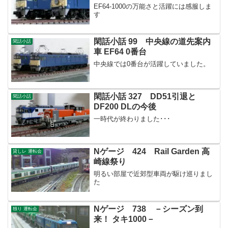
EF64-1000の万能さと活躍には感服しま
す
閑話小話 99 中央線の道先案内
閑話小話
車 EF64 0番台
中央線では0番台が活躍していました。
閑話小話 327 DD51引退と
閑話小話
DF200 DLの今後
一時代が終わりました･･･
Nゲージ 424 Rail Garden 高
貸しレ 運転会
崎線祭り
明るい部屋で近郊型車両が駆け巡りまし
た
Nゲージ 738 －シーズン到
独り 運転会
来！ タキ1000－