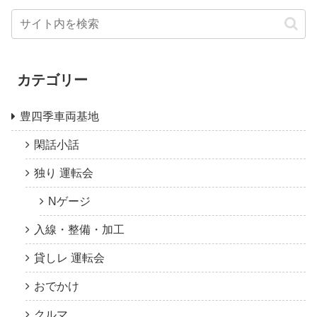
カテゴリー
豊四季車両基地
閑話小話
独り 運転会
Nゲージ
入線・整備・加工
貸しレ 運転会
おでかけ
クルマ