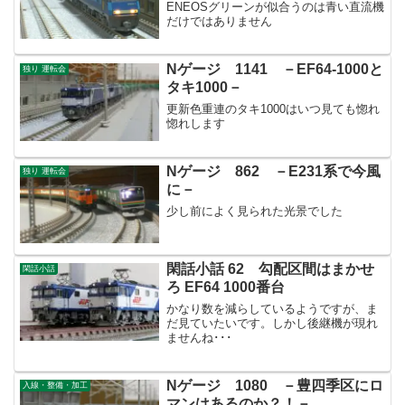
ENEOSグリーンが似合うのは青い直流機
だけではありません
Nゲージ 1141 －EF64-1000と
独り 運転会
タキ1000－
更新色重連のタキ1000はいつ見ても惚れ
惚れします
Nゲージ 862 －E231系で今風
独り 運転会
に－
少し前によく見られた光景でした
閑話小話 62 勾配区間はまかせ
閑話小話
ろ EF64 1000番台
かなり数を減らしているようですが、ま
だ見ていたいです。しかし後継機が現れ
ませんね･･･
Nゲージ 1080 －豊四季区にロ
入線・整備・加工
マンはあるのか？！－