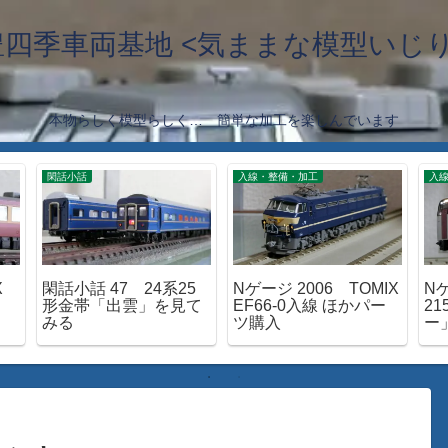
豊四季車両基地 <気ままな模型いじり
本物らしく模型らしく… 簡単な加工を楽しんでいます
閑話小話
入線・整備・加工
入
X
閑話小話 47 24系25
Nゲージ 2006 TOMIX
Nゲ
形金帯「出雲」を見て
EF66-0入線 ほかパー
2
みる
ツ購入
ー