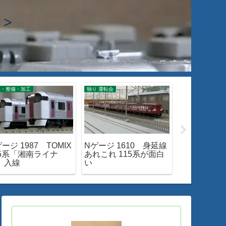
>
線・整備・加工
独り 運転会
入線・整備・加工
ージ 1987 TOMIX
Nゲージ 1610 身延線
Nゲージ 186
15系「湘南ライナ
あれこれ 115系が面白
M-13 新
」入線
い