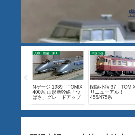
工
入線・整備・加工
閑話小話
028 青函ト
Nゲージ 1989 TOMIX
閑話小話 37 TOMI
ける！特急
400系 山形新幹線「つ
リニューアル！
」
ばさ」グレードアップ
455/475系