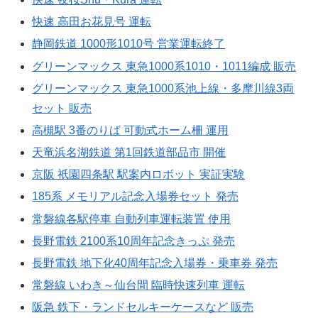
快速 高田お花見号 運転
静岡鉄道 1000形1010号 営業運転終了
グリーンマックス 東急1000系1010・1011編成 販売
グリーンマックス 東急1000系池上線・多摩川線3両
セット 販売
高槻駅 3番のりば 可動式ホーム柵 運用
天竜浜名湖鉄道 第1回鉄道部品市 開催
京阪 祇園四条駅 駅案内ロボット 実証実験
185系 メモリアル記念入場券セット 発売
常磐線各駅停車 自動列車運転装置 使用
長野電鉄 2100系10周年記念きっぷ 発売
長野電鉄 地下化40周年記念入場券・乗車券 発売
常磐線 いわき～仙台間 臨時快速列車 運転
阪急 鉄下・ランドセルキーケースなど 販売