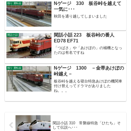
Nゲージ 330 板谷峠を越えて
独り 運転会
一気に･･･
秋田を通り越してしまいました
閑話小話 223 板谷峠の番人
閑話小話
ED78 EF71
「つばさ」や「あけぼの」の補機となっ
たのは有名ですね
Nゲージ 1300 －金帯あけぼの
独り 運転会
峠越え－
板谷峠を越える寝台特急あけぼの機関車
付け替えってドラマがありました
ね。。。
閑話小話 310 常磐線特急「ひたち」そ
して伝説へ･･･