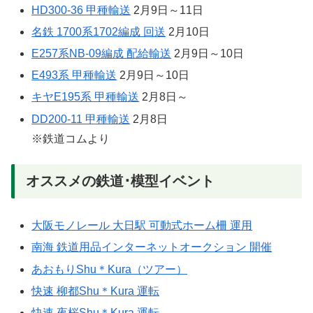
HD300-36 甲種輸送
2月9日～11日
名鉄 1700系1702編成 回送
2月10日
E257系NB-09編成 配給輸送
2月9日～10日
E493系 甲種輸送
2月9日～10日
キヤE195系 甲種輸送
2月8日～
DD200-11 甲種輸送
2月8日
※鉄道コムより
オススメの鉄道･模型イベント
大阪モノレール 大日駅 可動式ホーム柵 運用
南海 鉄道用品インターネットオークション 開催
あおもりShu＊Kura（ツアー）
快速 柳都Shu＊Kura 運転
快速 夜桜Shu＊Kura 運転