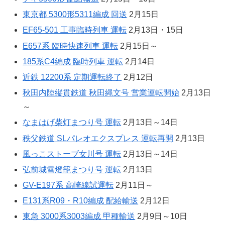
東京都 5300形5311編成 回送
2月15日
EF65-501 工事臨時列車 運転
2月13日・15日
E657系 臨時快速列車 運転
2月15日～
185系C4編成 臨時列車 運転
2月14日
近鉄 12200系 定期運転終了
2月12日
秋田内陸縦貫鉄道 秋田縄文号 営業運転開始
2月13日
～
なまはげ柴灯まつり号 運転
2月13日～14日
秩父鉄道 SLパレオエクスプレス 運転再開
2月13日
風っこストーブ女川号 運転
2月13日～14日
弘前城雪燈籠まつり号 運転
2月13日
GV-E197系 高崎線試運転
2月11日～
E131系R09・R10編成 配給輸送
2月12日
東急 3000系3003編成 甲種輸送
2月9日～10日