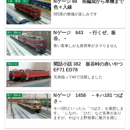
Nゲージ 98 長編成から単機まで
入線・整備・加工
色々入線
583系の整備が楽しみです
Nゲージ 643 －行くぜ、板
独り 運転会
谷。－
青い客車しかも座席車がタマりません
閑話小話 382 板谷峠の赤いやつ
閑話小話
EF71 ED78
兄弟揃って峠で活躍しました
Nゲージ 1458 －キハ181 つば
独り 運転会
さ－
キハ181といったら「つばさ」を連想しま
す。「しなの」「ひだ」など名車があり
ますが、やはり上野発着に魅力を感じて
しまいます。