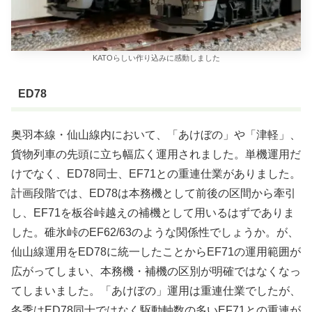
KATOらしい作り込みに感動しました
ED78
奥羽本線・仙山線内において、「あけぼの」や「津軽」、
貨物列車の先頭に立ち幅広く運用されました。単機運用だ
けでなく、ED78同士、EF71との重連仕業がありました。
計画段階では、ED78は本務機として前後の区間から牽引
し、EF71を板谷峠越えの補機として用いるはずでありま
した。碓氷峠のEF62/63のような関係性でしょうか。が、
仙山線運用をED78に統一したことからEF71の運用範囲が
広がってしまい、本務機・補機の区別が明確ではなくなっ
てしまいました。「あけぼの」運用は重連仕業でしたが、
冬季はED78同士ではなく駆動軸数の多いEF71との重連が