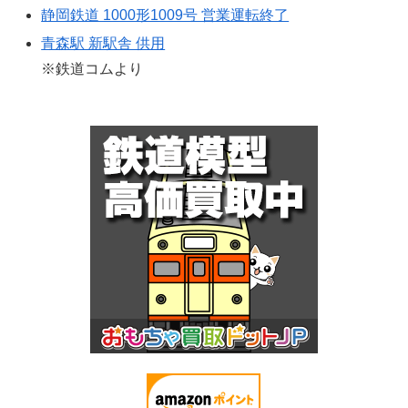
静岡鉄道 1000形1009号 営業運転終了
青森駅 新駅舎 供用
※鉄道コムより