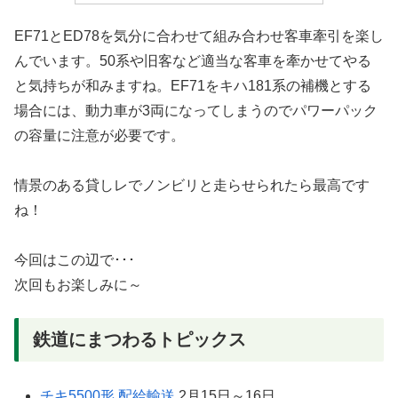
EF71とED78を気分に合わせて組み合わせ客車牽引を楽し
んでいます。50系や旧客など適当な客車を牽かせてやる
と気持ちが和みますね。EF71をキハ181系の補機とする
場合には、動力車が3両になってしまうのでパワーパック
の容量に注意が必要です。
情景のある貸しレでノンビリと走らせられたら最高です
ね！
今回はこの辺で･･･
次回もお楽しみに～
鉄道にまつわるトピックス
チキ5500形 配給輸送
2月15日～16日