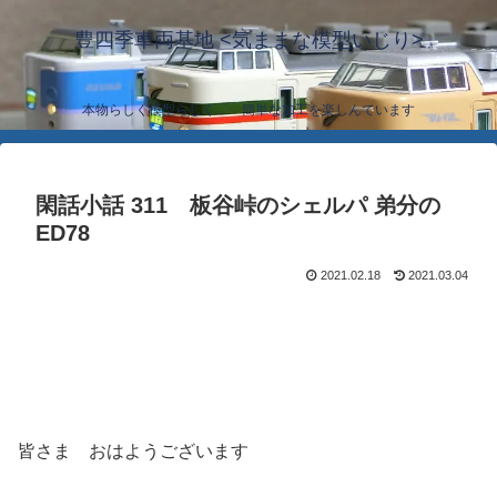
豊四季車両基地 <気ままな模型いじり>
本物らしく模型らしく… 簡単な加工を楽しんでいます
閑話小話 311 板谷峠のシェルパ 弟分の
ED78
2021.02.18
2021.03.04
皆さま おはようございます