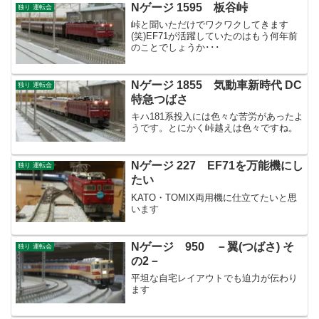
Nゲージ 1595 板谷峠
独り 運転会
峠と聞いただけでワクワクしてきます
(笑)EF71が活躍していたのはもう何年前
のことでしょうか･･･
Nゲージ 1855 気動車新時代 DC
独り 運転会
特急つばさ
キハ181系投入には色々な苦労があったよ
うです。とにかく峠越えは色々ですね。
Nゲージ 227 EF71を万能機にし
独り 運転会
たい
KATO・TOMIX両用機に仕立てたいと思
います
Nゲージ 950 －翼(つばさ) そ
独り 運転会
の2－
平坦な自宅レイアウトでも迫力が伝わり
ます