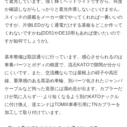
て遮光しています。強く輝くヘッドライトですから、何度
か確認しながらしっかりと遮光作業しないといけません。
スイッチの搭載をメーカー側でやってくれれば一番いいの
ですが、片側LEDがなく通電だけする基板をどこか作って
くれないですかね(DD51やDE10用もあれば使いたいので
すが如何でしょうか)。
基本整備は取説通りに行っています。感心させられるのは
車番パーツとボディの精度で、流石KATOで隙間が分かり
にくいです。また、交流機ならでは屋根上の碍子や高圧
線、重厚感のある黒染め車輪、別パーツ化されたジャンパ
ケーブルなど拘った造形には溜め息が出ます。カプラーだ
けが気に入らず･･･より短くなるよう別のKATOナックル
に付け換え、逆エンドはTOMIX車牽引用にTNカプラーを
加工して取り付けています。