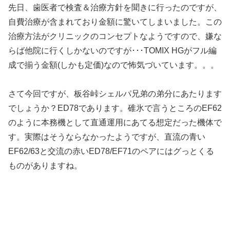
先日、歯医者で検査＆治療方針を聞きに行ったのですが、
自費治療が含まれており金額に驚いてしまいました。この
治療方法がクリニックのコンセプトなようですので、嫌な
らば他院に行くしかないのですが･･･TOMIX HGがフル編
成で揃う金額(しかも定価)なので怖気づいています。。。
さて今回ですが、板谷峠シェルパ兄弟の弟分にあたります
でしょうか？ED78であります。碓氷で言うところのEF62
のように本務機として直通運用にあてる想定だった機体で
す。実際はそうならなかったようですが、直流の青い
EF62/63と交流の赤いED78/EF71のペアにはグっとくる
ものがありますね。