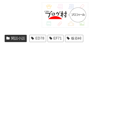
閑話小話
ED78
EF71
板谷峠