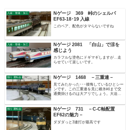
Nゲージ 369 峠のシェルパ
入線・整備・加工
EF63-18･19 入線
このペア、配色がタマらないですね
Nゲージ 2081 「白山」で涼を
入線・整備・加工
感じよう
カラフルな塗色にドギマギしますが…走
らせていて楽しいです。
Nゲージ 1468 －三重連－
独り 運転会
見てみたかった･･･後悔しているひとシー
ンです。この三重連を見に碓氷峠まで交
通費掛けるのは大アリでしょう。大迫力
だったでしょうね。当時、子供だった自
分が残念でなりません。。。
Nゲージ 731 －C-C軸配置
独り 運転会
EF62の魅力－
ダダダっと3連打が最高です