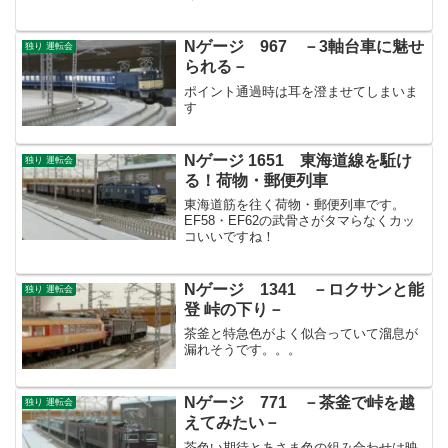
Nゲージ 967 －3軸台車に魅せ
独り 運転会
られる－
ポイント通過時は耳を澄ませてしまいま
す
Nゲージ 1651 東海道線を駈け
独り 運転会
る！荷物・郵便列車
東海道筋を往く荷物・郵便列車です。
EF58・EF62の武骨さがタマらなくカッ
コいいですね！
Nゲージ 1341 －ロクサンと能
独り 運転会
登 峠の下り－
茶釜と特急色がよく似合っていて溜息が
漏れそうです。。。
Nゲージ 771 －茶釜で峠を越
独り 運転会
えてみたい－
茶色い期待とあさま色の組み合わせは映