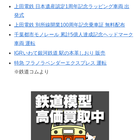
上田電鉄 日本遺産認定1周年記念ラッピング車両 出
発式
上田電鉄 別所線開業100周年記念乗車証 無料配布
千葉都市モノレール 累計5億人達成記念ヘッドマーク
車両 運転
IGRいわて銀河鉄道 駅の本革しおり 販売
特急 フラノラベンダーエクスプレス 運転
※鉄道コムより