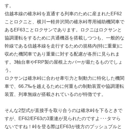
す。
信越本線の碓氷峠を直通する列車のために産まれたEF62
ことロクニと、横川ー軽井沢間の碓氷峠専用補助機関車で
あるEF63ことロクサンであります。ロクニはロクサンと
協調運転をするために共通機器を搭載しつつも、一般的な
幹線である信越本線を走行するための規格内(特に重量)に
収めた機関車であり重量に対する配慮が各所に見られま
す。3軸台車やFRP製の屋根上カバーが最たるものでしょ
う。
ロクサンは碓氷峠に合わせ牽引力と制動力に特化した機関
車で、66.7‰を越えるために何重もの制動装置や協調運転
装置、列車無線が搭載されているのが特徴です。
そんな2型式が直接手を取り合うのは碓氷峠を下るときで
すが、EF62/EF63の3重連が見られたのですよ･･･タマら
ないですね！峠を登る際はEF63が後方のプッシュプルと