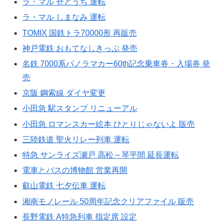
ラ・マル せとうち 運転
ラ・マル しまなみ 運転
TOMIX 国鉄トラ70000形 再販売
神戸電鉄 おもてなしきっぷ 発売
名鉄 7000系パノラマカー60th記念乗車券・入場券 発
売
京阪 鋼索線 ダイヤ変更
小田急 駅スタンプ リニューアル
小田急 ロマンスカー絵本 ひとりじゃないよ 販売
三陸鉄道 聖火リレー列車 運転
特急 サンライズ瀬戸 高松～琴平間 延長運転
電車とバスの博物館 営業再開
叡山電鉄 七夕伝車 運転
湘南モノレール 50周年記念クリアファイル 販売
長野電鉄 A特急列車 指定席 設定