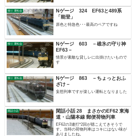
Nゲージ 324 EF63と489系
独り 運転会
「能登」
原色と特急色･･･最高のペアですね
Nゲージ 603 －碓氷の守り神
独り 運転会
EF63－
情景が素敵な貸しレに出掛けたいもので
す
Nゲージ 863 －ちょっとおふ
独り 運転会
ざけ－
妄想列車ですが楽しい運転となりました
閑話小話 28 まさかのEF62 東海
閑話小話
道・山陽本線 郵便荷物列車
EF62の3連打*2回が聴こえてきそうで
す。当時の荷物列車はコキにはない味が
ありましたね。