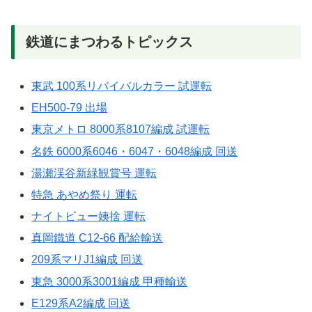
鉄道にまつわるトピックス
東武 100系リバイバルカラー 試運転
EH500-79 出場
東京メトロ 8000系8107編成 試運転
名鉄 6000系6046・6047・6048編成 回送
湯瀬渓谷新緑観賞号 運転
特急 あやめ祭り 運転
ナイトビュー姨捨 運転
真岡鐵道 C12-66 配給輸送
209系マリJ1編成 回送
東急 3000系3001編成 甲種輸送
E129系A2編成 回送