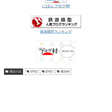
にほんブログ村
鉄道模型ランキング
閑話小話
EF62
EF63
碓氷峠