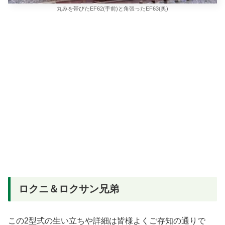
丸みを帯びたEF62(手前)と角張ったEF63(奥)
ロクニ＆ロクサン兄弟
この2型式の生い立ちや詳細は皆様よくご存知の通りで