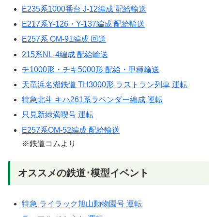
E235系1000番台 J-12編成 配給輸送
E217系Y-126・Y-137編成 配給輸送
E257系 OM-91編成 回送
215系NL-4編成 配給輸送
チ1000形・チキ5000形 配給・甲種輸送
天竜浜名湖鉄道 TH3000形 ラストラン列車 運転
特急北斗 キハ261系ラベンダー編成 運転
只見新緑満喫号 運転
E257系OM-52編成 配給輸送
※鉄道コムより
オススメの鉄道･模型イベント
特急 ライラック旭山動物園号 運転