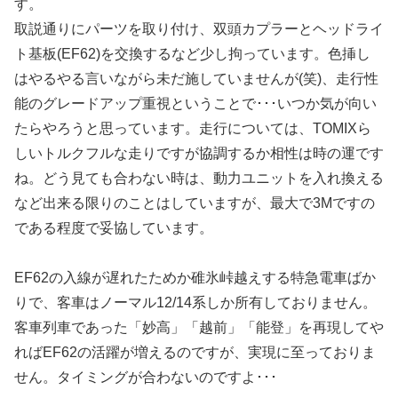
す。
取説通りにパーツを取り付け、双頭カプラーとヘッドライ
ト基板(EF62)を交換するなど少し拘っています。色挿し
はやるやる言いながら未だ施していませんが(笑)、走行性
能のグレードアップ重視ということで･･･いつか気が向い
たらやろうと思っています。走行については、TOMIXら
しいトルクフルな走りですが協調するか相性は時の運です
ね。どう見ても合わない時は、動力ユニットを入れ換える
など出来る限りのことはしていますが、最大で3Mですの
である程度で妥協しています。
EF62の入線が遅れたためか碓氷峠越えする特急電車ばか
りで、客車はノーマル12/14系しか所有しておりません。
客車列車であった「妙高」「越前」「能登」を再現してや
ればEF62の活躍が増えるのですが、実現に至っておりま
せん。タイミングが合わないのですよ･･･