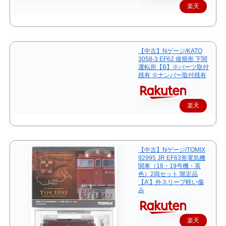
楽天
で購
入
【中古】Nゲージ/KATO
3058-3 EF62 後期形 下関
運転所【B】※パーツ取付
残有 ※ナンバー取付残有
楽天
で購
入
【中古】Nゲージ/TOMIX
92995 JR EF63形電気機
関車（18・19号機・茶
色）2両セット 限定品
【A’】外スリーブ軽い傷
み
楽天