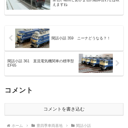
えますね
閑話小話 359 ニーナどうなる？！
閑話小話 361 直流電気機関車の標準型
EF65
コメント
コメントを書き込む
ホーム
豊四季車両基地
閑話小話