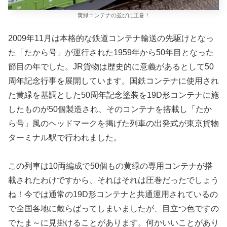
黄緑コンテナの並びに圧巻！
2009年11月は本格的な鉄道コンテナ輸送の先駆けとなっ
た「たから号」が運行された1959年から50年目となった
節目の年でした。JR貨物は歴史的に意義があるとして50
周年記念行事を展開しています。国鉄コンテナに使用され
た黄緑を基調とした50周年記念塗装を19D形コンテナに施
したものが50個製造され、そのコンテナを搭載し「たか
ら号」風のヘッドマークを掲げた列車の出発式が東京貨物
ターミナル駅で行われました。
この列車は10両編成で50個もの黄緑の専用コンテナが搭
載されたわけですから、それはそれは圧巻だったでしょう
ね！今では通常の19D形コンテナと共通運用されているの
で全国各地に散らばってしまいましたが、目立つ色ですの
でたま～に見掛けることがあります。何かいいことがあり