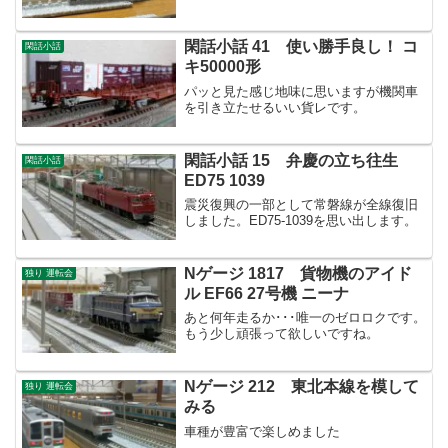
閑話小話 41 使い勝手良し！ コ
閑話小話
キ50000形
パッと見た感じ地味に思いますが機関車
を引き立たせるいい貨レです。
閑話小話 15 弁慶の立ち往生
閑話小話
ED75 1039
震災復興の一部として常磐線が全線復旧
しました。ED75-1039を思い出します。
Nゲージ 1817 貨物機のアイド
独り 運転会
ル EF66 27号機 ニーナ
あと何年走るか･･･唯一のゼロロクです。
もう少し頑張って欲しいですね。
Nゲージ 212 東北本線を模して
独り 運転会
みる
車種が豊富で楽しめました