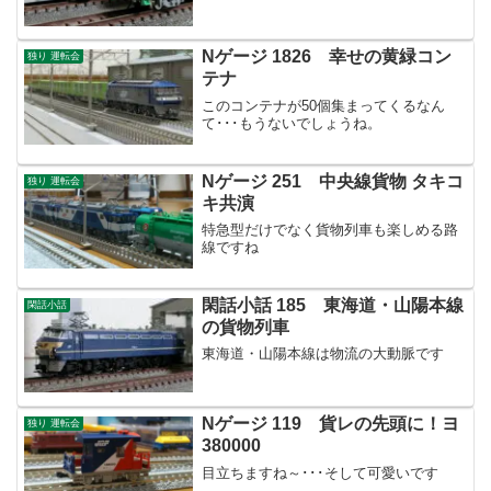
Nゲージ 1826 幸せの黄緑コン
独り 運転会
テナ
このコンテナが50個集まってくるなん
て･･･もうないでしょうね。
Nゲージ 251 中央線貨物 タキコ
独り 運転会
キ共演
特急型だけでなく貨物列車も楽しめる路
線ですね
閑話小話 185 東海道・山陽本線
閑話小話
の貨物列車
東海道・山陽本線は物流の大動脈です
Nゲージ 119 貨レの先頭に！ヨ
独り 運転会
380000
目立ちますね～･･･そして可愛いです