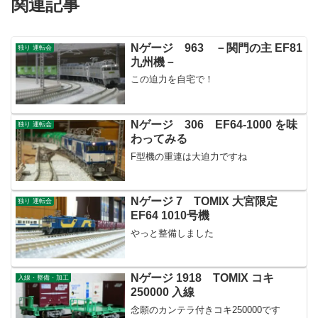
関連記事
Nゲージ 963 －関門の主 EF81
独り 運転会
九州機－
この迫力を自宅で！
Nゲージ 306 EF64-1000 を味
独り 運転会
わってみる
F型機の重連は大迫力ですね
Nゲージ 7 TOMIX 大宮限定
独り 運転会
EF64 1010号機
やっと整備しました
Nゲージ 1918 TOMIX コキ
入線・整備・加工
250000 入線
念願のカンテラ付きコキ250000です