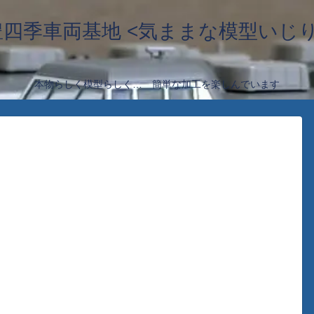
豊四季車両基地 <気ままな模型いじり
本物らしく模型らしく… 簡単な加工を楽しんでいます