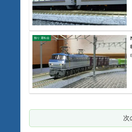
独り 運転会
次