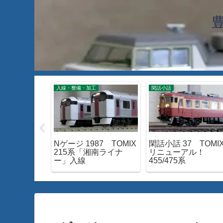
入線・整備・加工
閑話小話
890 新たに
Nゲージ 1987 TOMIX
閑話小話 37 TOMI
レールを導
215系「湘南ライナ
リニューアル！
ー」入線
455/475系