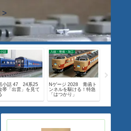
>
話小話
入線・整備・加工
入線・整備・加工
話小話 47 24系25
Nゲージ 2028 青函ト
Nゲージ 186
金帯「出雲」を見て
ンネルを駆ける！特急
M-13 新
る
「はつかり」