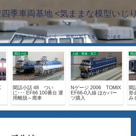
豊四季車両基地 <気ままな模型いじり
本物らしく模型らしく… 簡単な加工を楽しんでいます
閑話小話
入線・整備・加工
閑
X
閑話小話 48 つい
Nゲージ 2006 TOMIX
閑
に･･･ EF66 100番台 運
EF66-0入線 ほかパー
形
用離脱～廃車
ツ購入
み