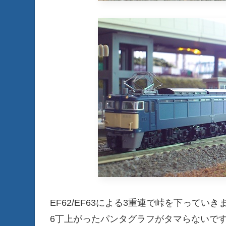
EF62/EF63による3重連で峠を下っていき
6丁上がったパンタグラフがタマらないですね