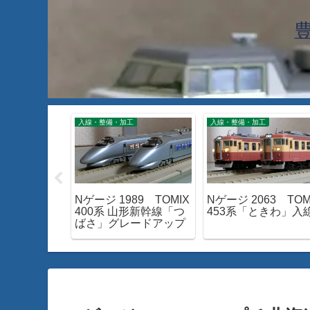
入線・整備・加工
入線・整備・加工
7 24系25
Nゲージ 1989 TOMIX
Nゲージ 2063 TOM
雲」を見て
400系 山形新幹線「つ
453系「ときわ」入
ばさ」グレードアップ