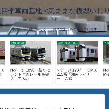
豊四季車両基地 <気ままな模型いじり
本物らしく模型らしく… 簡単な加工を楽しんでいます
独り 運転会
入線・整備・加工
入
IX
Nゲージ 1890 新たに
Nゲージ 1987 TOMIX
Nゲ
線
カント付きレールを導
215系「湘南ライナ
M
入してみた
ー」入線