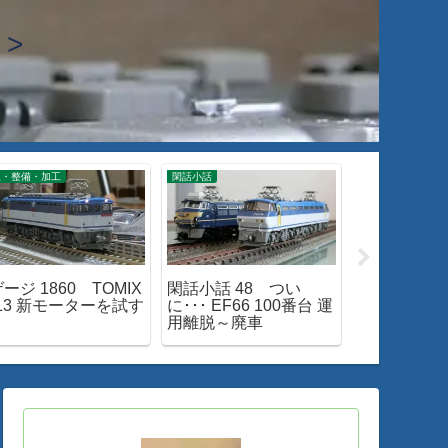
>
線・整備・加工
閑話小話
閑話小話
ージ 1860 TOMIX
閑話小話 48 つい
閑話小話 37
-13 新モーターを試す
に･･･ EF66 100番台 運
リニューア
用離脱～廃車
455/475系