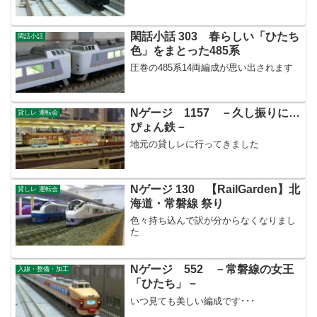
閑話小話 303 春らしい「ひたち
閑話小話
色」をまとった485系
圧巻の485系14両編成が思い出されます
Nゲージ 1157 －久し振りに…
貸しレ 運転会
ぴょん鉄－
地元の貸しレに行ってきました
Nゲージ 130 【RailGarden】北
貸しレ 運転会
海道・常磐線 祭り
色々持ち込んで訳が分からなくなりまし
た
Nゲージ 552 －常磐線の女王
入線・整備・加工
「ひたち」－
いつ見ても美しい編成です･･･