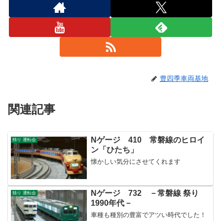
豊四季車両基地
関連記事
Nゲージ 410 常磐線のヒロイ
独り 運転会
ン「ひたち」
懐かしい気分にさせてくれます
Nゲージ 732 －常磐線 祭り
独り 運転会
1990年代－
車種も種別の豊富でアツい時代でした！