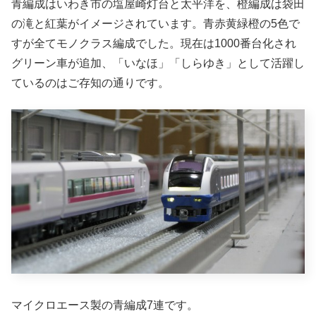
青編成はいわき市の塩屋崎灯台と太平洋を、橙編成は袋田
の滝と紅葉がイメージされています。青赤黄緑橙の5色で
すが全てモノクラス編成でした。現在は1000番台化され
グリーン車が追加、「いなほ」「しらゆき」として活躍し
ているのはご存知の通りです。
マイクロエース製の青編成7連です。