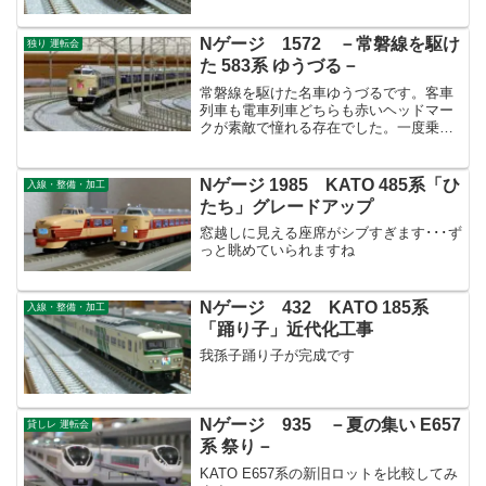
Nゲージ 1572 －常磐線を駆け
独り 運転会
た 583系 ゆうづる－
常磐線を駆けた名車ゆうづるです。客車
列車も電車列車どちらも赤いヘッドマー
クが素敵で憧れる存在でした。一度乗っ
てみたかったです。。。
Nゲージ 1985 KATO 485系「ひ
入線・整備・加工
たち」グレードアップ
窓越しに見える座席がシブすぎます･･･ず
っと眺めていられますね
Nゲージ 432 KATO 185系
入線・整備・加工
「踊り子」近代化工事
我孫子踊り子が完成です
Nゲージ 935 －夏の集い E657
貸しレ 運転会
系 祭り－
KATO E657系の新旧ロットを比較してみ