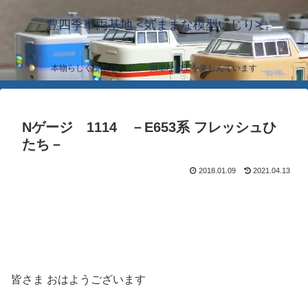
豊四季車両基地 <気ままな模型いじり>
本物らしく模型らしく… 簡単な加工を楽しんでいます
Nゲージ 1114 －E653系 フレッシュひ
たち－
2018.01.09
2021.04.13
皆さま おはようございます