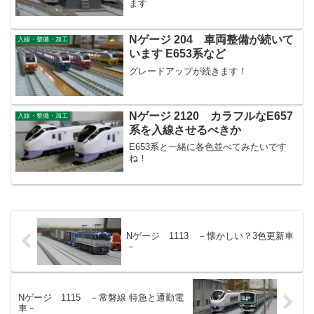
ます
Nゲージ 204 車両整備が続いて
入線・整備・加工
います E653系など
グレードアップが続きます！
Nゲージ 2120 カラフルなE657
入線・整備・加工
系を入線させるべきか
E653系と一緒に各色並べてみたいです
ね！
Nゲージ 1113 －懐かしい？3色更新車
－
Nゲージ 1115 －常磐線 特急と通勤電
車－