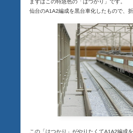
まずはこの特急色の「はつかり」です。
仙台のA1A2編成を黒台車化したもので、
この「はつかり」がやりたくてA1A2編成を