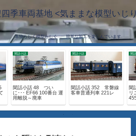
豊四季車両基地 <気ままな模型いじり
本物らしく模型らしく… 簡単な加工を楽しんでいます
閑話小話
閑話小話
閑
5
閑話小話 48 つい
閑話小話 352 常磐線
閑話
て
に･･･ EF66 100番台 運
客車普通列車 221レ
リ
用離脱～廃車
45