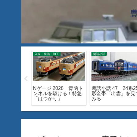
工
入線・整備・加工
閑話小話
60 TOMIX
Nゲージ 2028 青函ト
閑話小話 47 24系2
モーターを試す
ンネルを駆ける！特急
形金帯「出雲」を見
「はつかり」
みる