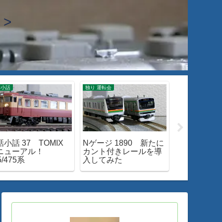
>
話小話
独り 運転会
入線・整備・加工
小話 37 TOMIX
Nゲージ 1890 新たに
Nゲージ 206
ニューアル！
カント付きレールを導
453系「と
5/475系
入してみた