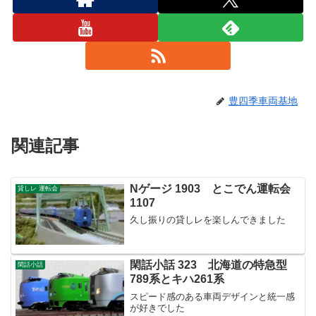
豊四季車両基地
関連記事
Nゲージ 1903 とこでん運転会
貸しレ 運転会
1107
久し振りの貸しレを楽しんできました
閑話小話 323 北海道の特急型
閑話小話
789系とキハ261系
スピード感のある車両デザインと統一感
が好きでした