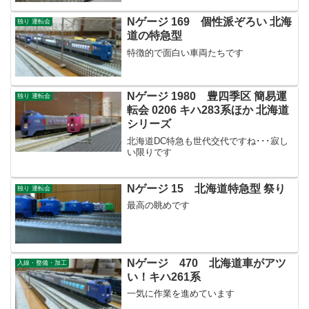
Nゲージ 169 個性派ぞろい 北海
独り 運転会
道の特急型
特徴的で面白い車両たちです
Nゲージ 1980 豊四季区 簡易運
独り 運転会
転会 0206 キハ283系ほか 北海道
シリーズ
北海道DC特急も世代交代ですね･･･寂し
い限りです
Nゲージ 15 北海道特急型 祭り
独り 運転会
最高の眺めです
Nゲージ 470 北海道車がアツ
入線・整備・加工
い！キハ261系
一気に作業を進めています