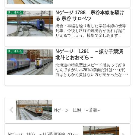
Nゲージ 1788 宗谷本線を駆け
独り 運転会
る 宗谷 サロベツ
統合・再編を繰り返した宗谷本線の優等
列車。今後も路線の統廃合があれば起こ
りえるでしょう。模型で楽しみます！
Nゲージ 1291 －振り子競演
独り 運転会
北斗とおおぞら－
北海道の特急型はスピード感あって好き
なんですがキハ261の前面だけは･･･(汗)
白はともかく黄はない方が良かったな･･･
Nゲージ 1184 －若潮－
Nゲージ 1186 －115系 新潟色 グレー