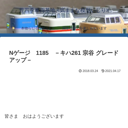
豊四季車両基地 <気ままな模型いじり>
本物らしく模型らしく… 簡単な加工を楽しんでいます
Nゲージ 1185 －キハ261 宗谷 グレード
アップ－
2018.03.24
2021.04.17
皆さま おはようございます