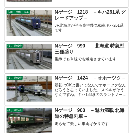
Nゲージ 1218 －キハ261系 グ
入線・整備・加工
レードアップ－
JR北海道が誇る高性能気動車キハ261系
です
Nゲージ 990 －北海道 特急型
独り 運転会
三種盛り－
複線でも単線でも爆走させています
Nゲージ 1424 －オホーツク－
独り 運転会
最初はOKと書いてなんでオホーツクなん
だろうと思っていました。スペルがそう
なんですね。キハ183系のスラントノーズ
にはもう少し頑張って欲しいです。。。
Nゲージ 900 －魅力満載 北海
独り 運転会
道の特急列車－
走らせて楽しい車両ばかりです