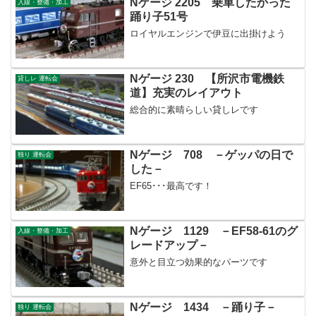
Nゲージ 2205 乗車したかった
入線・整備・加工
踊り子51号
ロイヤルエンジンで伊豆に出掛けよう
Nゲージ 230 【所沢市電機鉄
貸しレ 運転会
道】充実のレイアウト
総合的に素晴らしい貸しレです
Nゲージ 708 －ゲッパの日で
独り 運転会
した－
EF65･･･最高です！
Nゲージ 1129 －EF58-61のグ
入線・整備・加工
レードアップ－
意外と目立つ効果的なパーツです
Nゲージ 1434 －踊り子－
独り 運転会