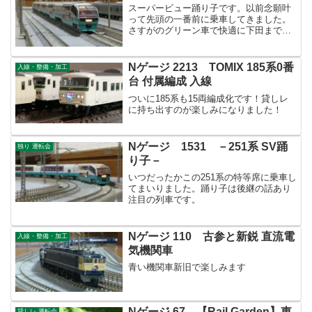
スーパービュー踊り子です。以前念願叶
って先頭の一番前に乗車してきました。
さすがのグリーン車で快適に下田まで楽
しんできました。
Nゲージ 2213 TOMIX 185系0番
入線・整備・加工
台 付属編成 入線
ついに185系も15両編成化です！貸しレ
に持ち出すのが楽しみになりました！
Nゲージ 1531 －251系 SV踊
独り 運転会
り子－
いつだったかこの251系の特等席に乗車し
てまいりました。踊り子は後継の話あり
注目の列車です。
Nゲージ 110 古参と新鋭 直流電
入線・整備・加工
気機関車
青い機関車新旧で楽しみます
Nゲージ 67 【Rail Garden】東
貸しレ 運転会