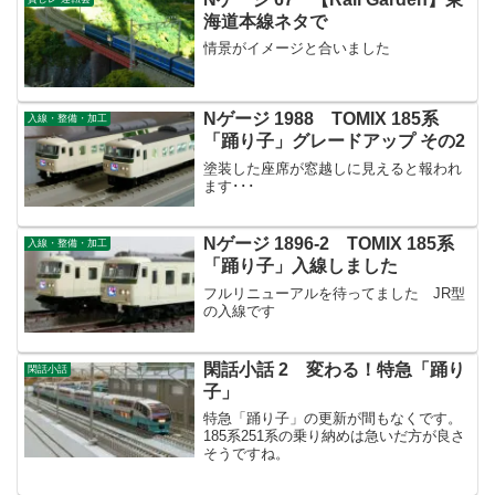
海道本線ネタで
情景がイメージと合いました
Nゲージ 1988 TOMIX 185系
入線・整備・加工
「踊り子」グレードアップ その2
塗装した座席が窓越しに見えると報われ
ます･･･
Nゲージ 1896-2 TOMIX 185系
入線・整備・加工
「踊り子」入線しました
フルリニューアルを待ってました JR型
の入線です
閑話小話 2 変わる！特急「踊り
閑話小話
子」
特急「踊り子」の更新が間もなくです。
185系251系の乗り納めは急いだ方が良さ
そうですね。