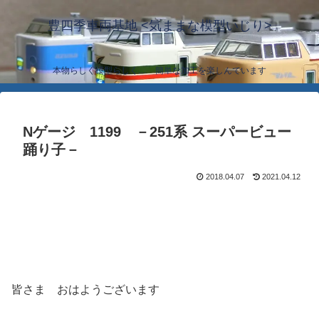
豊四季車両基地 <気ままな模型いじり>
本物らしく模型らしく… 簡単な加工を楽しんでいます
Nゲージ 1199 －251系 スーパービュー
踊り子－
2018.04.07
2021.04.12
皆さま おはようございます