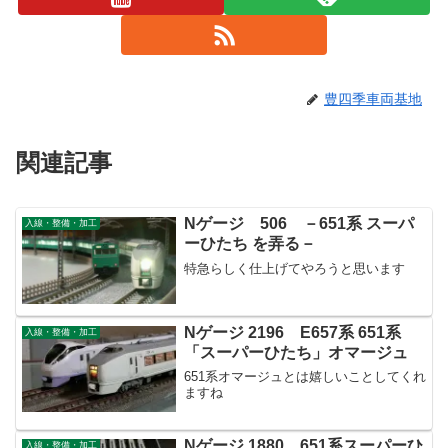
豊四季車両基地
関連記事
Nゲージ 506 －651系 スーパ
入線・整備・加工
ーひたち を弄る－
特急らしく仕上げてやろうと思います
Nゲージ 2196 E657系 651系
入線・整備・加工
「スーパーひたち」オマージュ
651系オマージュとは嬉しいことしてくれ
ますね
Nゲージ 1880 651系スーパーひ
入線・整備・加工