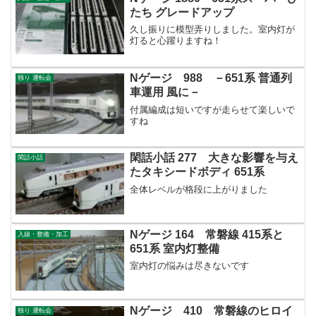
たち グレードアップ
久し振りに模型弄りしました。室内灯が
灯ると心躍りますね！
Nゲージ 988 －651系 普通列
独り 運転会
車運用 風に－
付属編成は短いですが走らせて楽しいで
すね
閑話小話 277 大きな影響を与え
閑話小話
たタキシードボディ 651系
全体レベルが格段に上がりました
Nゲージ 164 常磐線 415系と
入線・整備・加工
651系 室内灯整備
室内灯の悩みは尽きないです
Nゲージ 410 常磐線のヒロイ
独り 運転会