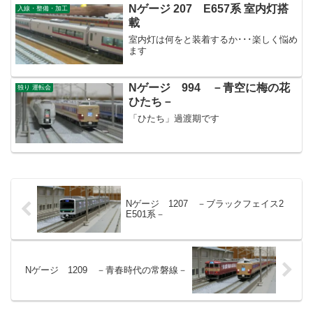
Nゲージ 207 E657系 室内灯搭
入線・整備・加工
載
室内灯は何をと装着するか･･･楽しく悩め
ます
Nゲージ 994 －青空に梅の花
独り 運転会
ひたち－
「ひたち」過渡期です
Nゲージ 1207 －ブラックフェイス2
E501系－
Nゲージ 1209 －青春時代の常磐線－