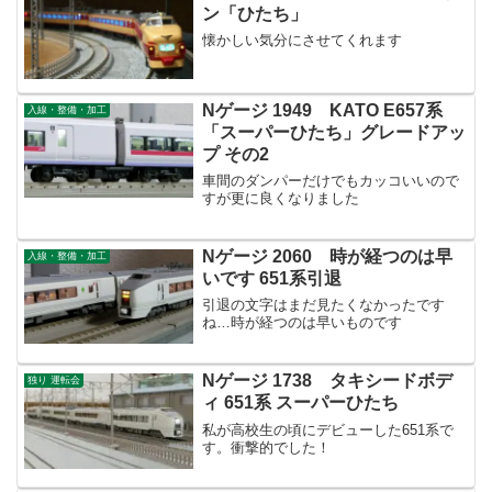
ン「ひたち」
懐かしい気分にさせてくれます
Nゲージ 1949 KATO E657系
入線・整備・加工
「スーパーひたち」グレードアッ
プ その2
車間のダンパーだけでもカッコいいので
すが更に良くなりました
Nゲージ 2060 時が経つのは早
入線・整備・加工
いです 651系引退
引退の文字はまだ見たくなかったです
ね…時が経つのは早いものです
Nゲージ 1738 タキシードボデ
独り 運転会
ィ 651系 スーパーひたち
私が高校生の頃にデビューした651系で
す。衝撃的でした！