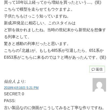
買って10年以上経ってから増結を買ったという…。(笑)
こちらで模型を走らせてもウケますよ。
子供たちもけっこう知っていますね。
新成JR発足に相応しい、このスタイルは
ど胆を抜かれましたね。当時の世紀末から新世紀を想像す
る列車として、
驚きと感動の列車だったと思います。
こちらの｢北越｣が、もしも485系が引退したら、651系か
E653系がこちらに来るのでは？と噂があったんです。(笑)
返信
仙台人
より:
2018年4月16日 5:21 PM
SECRET: 0
PASS:
古い製品なのに側面がこうしてみると丁寧な作りですね。