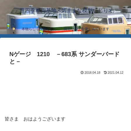
豊四季車両基地 <気ままな模型いじり>
本物らしく模型らしく… 簡単な加工を楽しんでいます
Nゲージ 1210 －683系 サンダーバード
と－
2018.04.18
2021.04.12
皆さま おはようございます