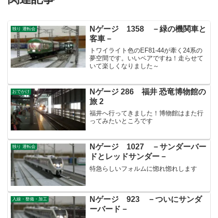
Nゲージ 1358 －緑の機関車と
独り 運転会
客車－
トワイライト色のEF81-44が牽く24系の
夢空間です。いいペアですね！走らせて
いて楽しくなりました～
Nゲージ 286 福井 恐竜博物館の
おでかけ
旅 2
福井へ行ってきました！博物館はまた行
ってみたいところです
Nゲージ 1027 －サンダーバー
独り 運転会
ドとレッドサンダー－
特急らしいフォルムに惚れ惚れします
Nゲージ 923 －ついにサンダ
入線・整備・加工
ーバード－