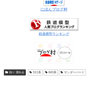
にほんブログ村
鉄道模型ランキング
独り 運転会
521系
683系
サンダーバード