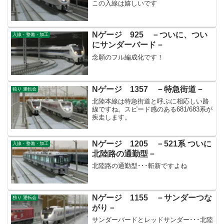
この入線は嬉しいです
Nゲージ 925 －ついに、つい
入線・整備・加工
にサンダーバード－
念願のフル編成化です！
Nゲージ 1357 －特急街道－
独り 運転会
北陸本線は特急街道と呼ぶに相応しい路
線ですね。スピード感のある681/683系が
疾走します。
Nゲージ 1205 －521系 ついに
入線・整備・加工
北陸路の通勤型－
北陸路の通勤型･･･斬新ですよね
Nゲージ 1155 －サンダーつな
独り 運転会
がり－
サンダーバードとレッドサンダー･･･北陸