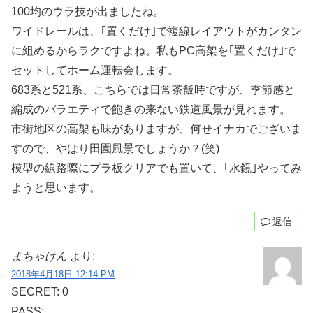
100均のウラ技が出ましたね。
ワイドレールは、｢置くだけ｣で複線レイアウトがカンタン
に組めるからラクですよね。私もPC高架を｢置くだけ｣で
セットしてホーム運転会します。
683系と521系、こちらでは日常茶飯時ですが、季節感と
編成のバラエティで飽きの来ない鉄道風景が見れます。
市街地区の高架も味がありますが、何せイナカでございま
すので、やはり田園風景でしょうか？(笑)
模型の線路際にプラ板クリアでも置いて、｢水鏡｣やってみ
ようと思います。
返信
まちゃけん
より:
2018年4月18日 12:14 PM
SECRET: 0
PASS: