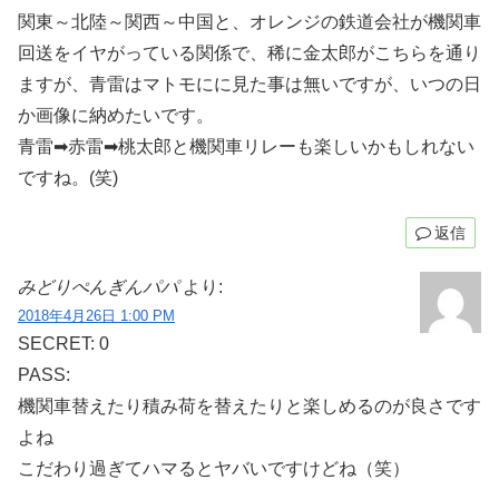
関東～北陸～関西～中国と、オレンジの鉄道会社が機関車
回送をイヤがっている関係で、稀に金太郎がこちらを通り
ますが、青雷はマトモにに見た事は無いですが、いつの日
か画像に納めたいです。
青雷➡赤雷➡桃太郎と機関車リレーも楽しいかもしれない
ですね。(笑)
返信
みどりぺんぎんパパ
より:
2018年4月26日 1:00 PM
SECRET: 0
PASS:
機関車替えたり積み荷を替えたりと楽しめるのが良さです
よね
こだわり過ぎてハマるとヤバいですけどね（笑）