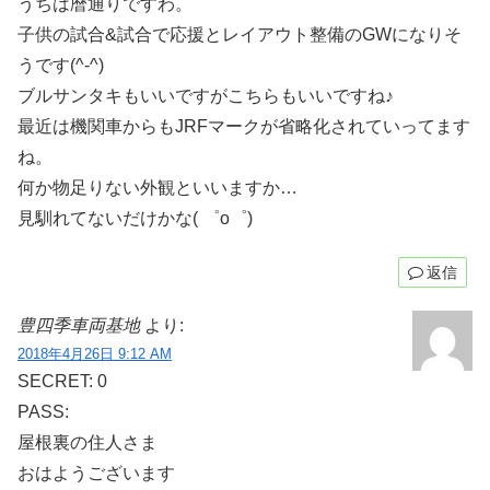
うちは暦通りですわ。
子供の試合&試合で応援とレイアウト整備のGWになりそ
うです(^-^)
ブルサンタキもいいですがこちらもいいですね♪
最近は機関車からもJRFマークが省略化されていってます
ね。
何か物足りない外観といいますか…
見馴れてないだけかな( ゜o゜)
返信
豊四季車両基地
より:
2018年4月26日 9:12 AM
SECRET: 0
PASS:
屋根裏の住人さま
おはようございます