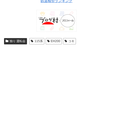
鉄道模型ランキング
独り 運転会
115系
EH200
コキ