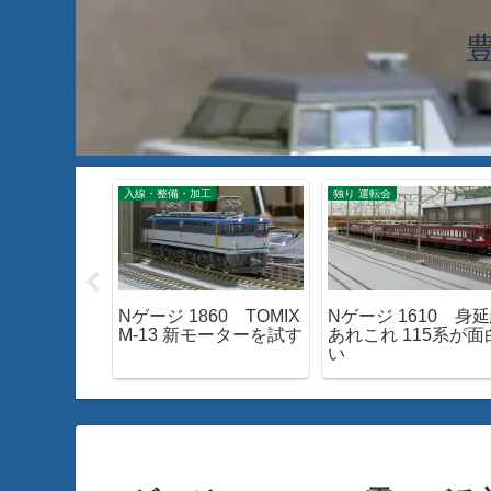
入線・整備・加工
独り 運転会
7 24系25
Nゲージ 1860 TOMIX
Nゲージ 1610 身
雲」を見て
M-13 新モーターを試す
あれこれ 115系が面
い