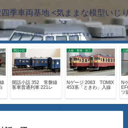
豊四季車両基地 <気ままな模型いじり
本物らしく模型らしく… 簡単な加工を楽しんでいます
閑話小話
入線・整備・加工
入
延線
閑話小話 352 常磐線
Nゲージ 2063 TOMIX
Nゲ
白
客車普通列車 221レ
453系「ときわ」入線
EF
ツ