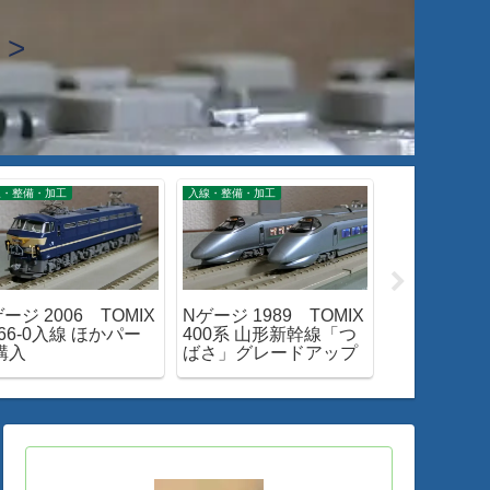
>
線・整備・加工
入線・整備・加工
閑話小話
ージ 2006 TOMIX
Nゲージ 1989 TOMIX
閑話小話 37
66-0入線 ほかパー
400系 山形新幹線「つ
リニューア
購入
ばさ」グレードアップ
455/475系