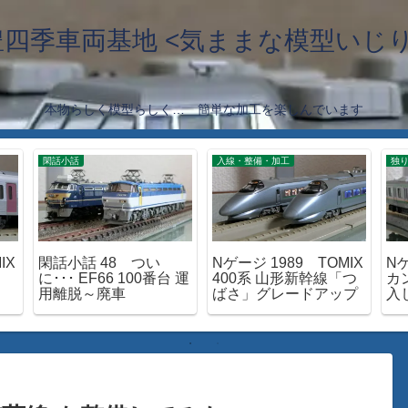
豊四季車両基地 <気ままな模型いじり
本物らしく模型らしく… 簡単な加工を楽しんでいます
閑話小話
入線・整備・加工
独り
IX
閑話小話 48 つい
Nゲージ 1989 TOMIX
N
に･･･ EF66 100番台 運
400系 山形新幹線「つ
カ
用離脱～廃車
ばさ」グレードアップ
入