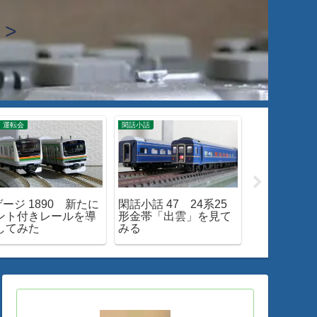
>
 運転会
閑話小話
入線・整備・加工
ゲージ 1890 新たに
閑話小話 47 24系25
Nゲージ 186
ント付きレールを導
形金帯「出雲」を見て
M-13 新
してみた
みる