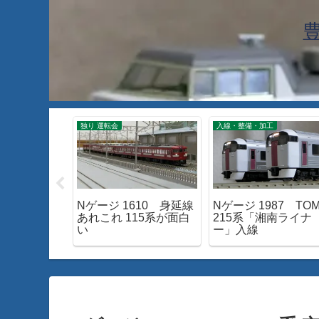
工
独り 運転会
入線・整備・加工
028 青函ト
Nゲージ 1610 身延線
Nゲージ 1987 TOM
ける！特急
あれこれ 115系が面白
215系「湘南ライナ
」
い
ー」入線