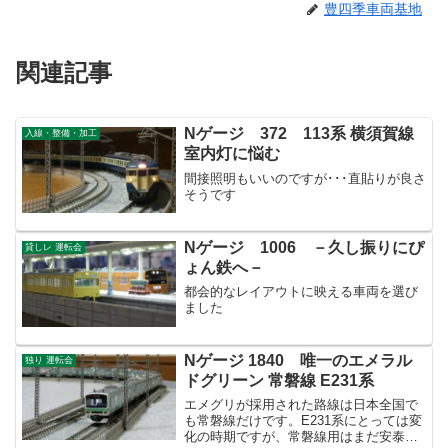
豊四季車両基地
関連記事
Nゲージ 372 113系 横須賀線
入線・整備・加工
室内灯に悩む
間接照明もいいのですが･･･直貼りが良さ
そうです
Nゲージ 1006 －久し振りにぴ
貸しレ 運転会
ょん鉄へ－
都会的なレイアウトに映える車両を選び
ました
Nゲージ 1840 唯一のエメラル
独り 運転会
ドグリーン 常磐線 E231系
エメグリが採用された路線は日本全国で
も常磐線だけです。E231系にとっては変
化の時期ですが、常磐線用はまだ安泰な