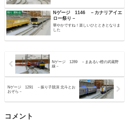
Nゲージ 1146 －カナリアイエ
独り 運転会
ロー祭り－
華やかですね！楽しいひとときとなりま
した
Nゲージ 1289 －まあるい橙の武蔵野
線－
Nゲージ 1291 －振り子競演 北斗とお
おぞら－
コメント