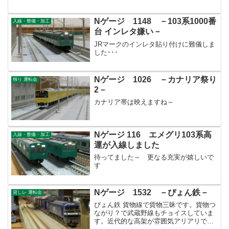
ようです。
Nゲージ 1148 －103系1000番
入線・整備・加工
台 インレタ嫌い－
JRマークのインレタ貼り付けに難儀しま
した･･･
Nゲージ 1026 －カナリア祭り
独り 運転会
2－
カナリア帯は映えますね～
Nゲージ 116 エメグリ103系高
入線・整備・加工
運が入線しました
待ってました～ 更なる充実が嬉しいで
す
Nゲージ 1532 －ぴょん鉄－
貸しレ 運転会
ぴょん鉄 貨物線で貨物三昧です。貨物つ
ながり？で武蔵野線もチョイスしていま
す。近代的な高架が雰囲気アリアリで楽