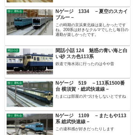
しめました。
Nゲージ 1334 －夏空のスカイ
独り 運転会
ブルー－
この時期の京浜東北線は楽しかったです
ね。209系は好きなクルマでしたし毎日の
通勤が楽しかったです。
閑話小話 124 魅惑の青い海と白
閑話小話
い砂 スカ色113系
鉄道で海水浴に行ったのは今や昔
Nゲージ 519 －113系1500番
独り 運転会
台 横須賀・総武快速線－
たまには部屋の片づけをしないとですね
Nゲージ 1109 －またもや113
独り 運転会
系 総武快速線－
この違和感が好きだったりします