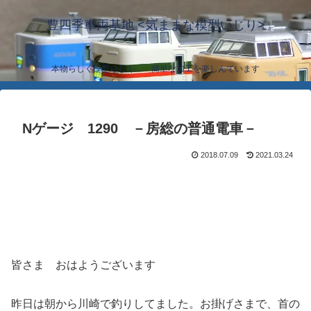
豊四季車両基地 <気ままな模型いじり>
本物らしく模型らしく… 簡単な加工を楽しんでいます
Nゲージ 1290 －房総の普通電車－
2018.07.09
2021.03.24
皆さま おはようございます
昨日は朝から川崎で釣りしてました。お掛げさまで、首の