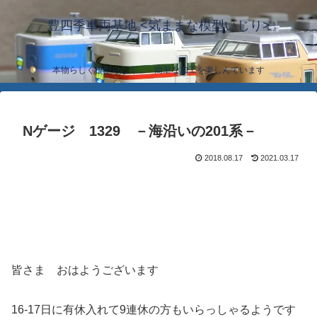
豊四季車両基地 <気ままな模型いじり>
本物らしく模型らしく… 簡単な加工を楽しんでいます
Nゲージ 1329 －海沿いの201系－
2018.08.17
2021.03.17
皆さま おはようございます
16-17日に有休入れて9連休の方もいらっしゃるようです