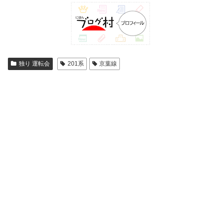
独り 運転会
201系
京葉線