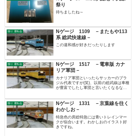
祭り
待ちましたね～
Nゲージ 1109 －またもや113
独り 運転会
系 総武快速線－
この違和感が好きだったりします
Nゲージ 1517 －電車版 カナ
独り 運転会
リア軍団－
カナリア軍団といったらサッカーのブラ
ジル代表ですが(笑)、以前の総武線は車種
が豊富でしたし軍団と言いたくなるな
ぁ･･･と思ってしまいました。
Nゲージ 1331 －京葉線を往く
独り 運転会
わかしお－
特急色の房総特急には青いトレインマー
クが似合います。わかしおのイラスト好
きですね。