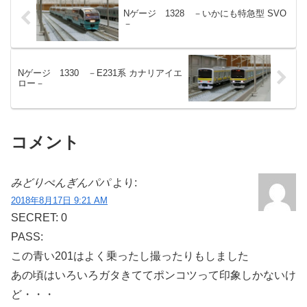
Nゲージ 1328 －いかにも特急型 SVO
－
Nゲージ 1330 －E231系 カナリアイエ
ロー－
コメント
みどりぺんぎんパパ
より:
2018年8月17日 9:21 AM
SECRET: 0
PASS:
この青い201はよく乗ったし撮ったりもしました
あの頃はいろいろガタきててポンコツって印象しかないけ
ど・・・