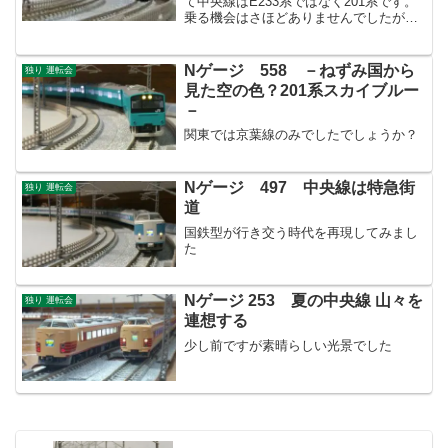
て中央線はE233系ではなく201系です。
乗る機会はさほどありませんでしたが、
よく見掛けていたので懐かしいです。
Nゲージ 558 －ねずみ国から
独り 運転会
見た空の色？201系スカイブルー
－
関東では京葉線のみでしたでしょうか？
Nゲージ 497 中央線は特急街
独り 運転会
道
国鉄型が行き交う時代を再現してみまし
た
Nゲージ 253 夏の中央線 山々を
独り 運転会
連想する
少し前ですが素晴らしい光景でした