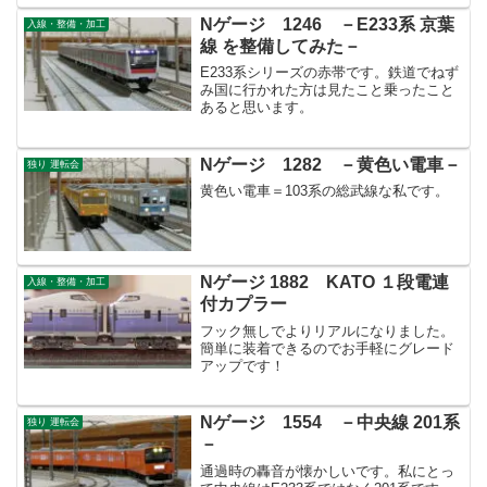
Nゲージ 1246 －E233系 京葉
入線・整備・加工
線 を整備してみた－
E233系シリーズの赤帯です。鉄道でねず
み国に行かれた方は見たこと乗ったこと
あると思います。
Nゲージ 1282 －黄色い電車－
独り 運転会
黄色い電車＝103系の総武線な私です。
Nゲージ 1882 KATO １段電連
入線・整備・加工
付カプラー
フック無しでよりリアルになりました。
簡単に装着できるのでお手軽にグレード
アップです！
Nゲージ 1554 －中央線 201系
独り 運転会
－
通過時の轟音が懐かしいです。私にとっ