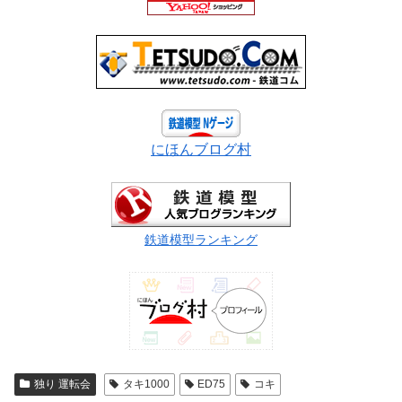
にほんブログ村
鉄道模型ランキング
独り 運転会
タキ1000
ED75
コキ