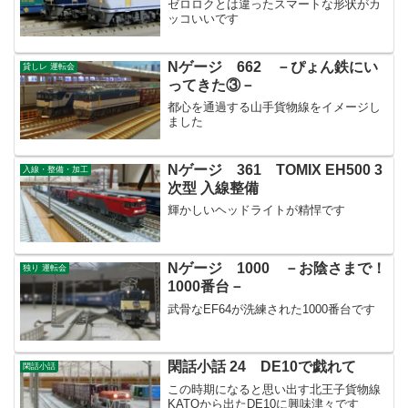
ゼロロクとは違ったスマートな形状がカ
ッコいいです
Nゲージ 662 －ぴょん鉄にい
貸しレ 運転会
ってきた③－
都心を通過する山手貨物線をイメージし
ました
Nゲージ 361 TOMIX EH500 3
入線・整備・加工
次型 入線整備
輝かしいヘッドライトが精悍です
Nゲージ 1000 －お陰さまで！
独り 運転会
1000番台－
武骨なEF64が洗練された1000番台です
閑話小話 24 DE10で戯れて
閑話小話
この時期になると思い出す北王子貨物線
KATOから出たDE10に興味津々です