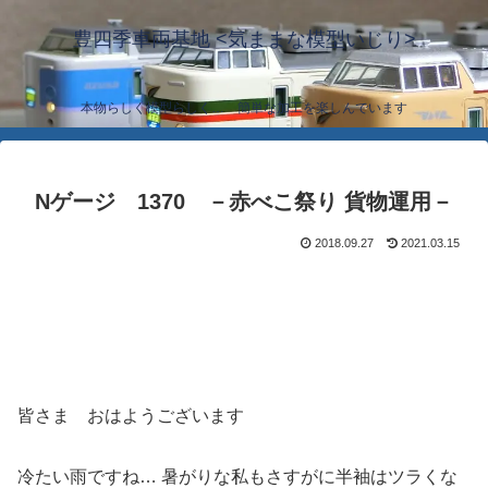
豊四季車両基地 <気ままな模型いじり>
本物らしく模型らしく… 簡単な加工を楽しんでいます
Nゲージ 1370 －赤べこ祭り 貨物運用－
2018.09.27
2021.03.15
皆さま おはようございます
冷たい雨ですね… 暑がりな私もさすがに半袖はツラくな