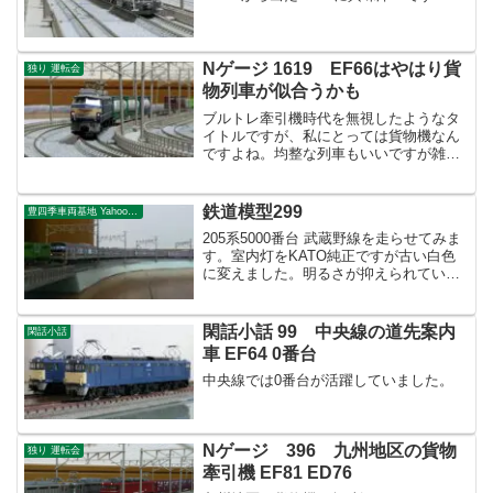
Nゲージ 1619 EF66はやはり貨
独り 運転会
物列車が似合うかも
ブルトレ牽引機時代を無視したようなタ
イトルですが、私にとっては貨物機なん
ですよね。均整な列車もいいですが雑多
なカラフルな私有コンテナが似合う機体
なんだと思っています。
鉄道模型299
豊四季車両基地 Yahoo!ブログ
205系5000番台 武蔵野線を走らせてみま
す。室内灯をKATO純正ですが古い白色
に変えました。明るさが抑えられていい
感じだと思います。
閑話小話 99 中央線の道先案内
閑話小話
車 EF64 0番台
中央線では0番台が活躍していました。
Nゲージ 396 九州地区の貨物
独り 運転会
牽引機 EF81 ED76