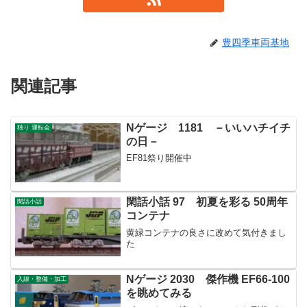
豊四季車両基地
関連記事
Nゲージ 1181 －いいハチイチ
独り 運転会
の日－
EF81祭り開催中
閑話小話 97 初夏を彩る 50周年
閑話小話
コンテナ
黄緑コンテナの良さに改めて気付きまし
た
Nゲージ 2030 傑作機 EF66-100
入線・整備・加工
を眺めてみる