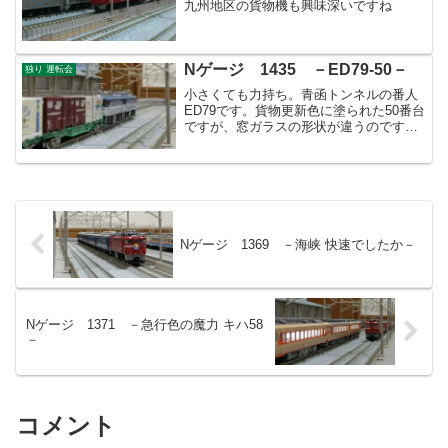
九州地区の貨物機も興味深いですね
Nゲージ 1435 －ED79-50－
独り 運転会
小さくても力持ち。青函トンネルの番人
ED79です。貨物更新色に塗られた50番台
ですが、窓ガラスの形状が違うのです
ね。
Nゲージ 1369 －海峡 快速でしたか－
Nゲージ 1371 －急行色の魔力 キハ58
－
コメント