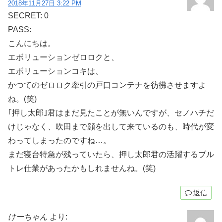
2018年11月27日 3:22 PM
SECRET: 0
PASS:
こんにちは。
エボリューションゼロロクと、
エボリューションコキは、
かつてのゼロロク牽引の戸口コンテナを彷彿させますよ
ね。(笑)
｢押し太郎｣君はまだ見たことが無いんですが、セノハチだ
けじゃなく、吹田まで顔を出して来ているのも、時代が変
わってしまったのですね…。
まだ寝台特急が残っていたら、押し太郎君の活躍するブル
トレ仕業があったかもしれませんね。(笑)
返信
けーちゃん
より: