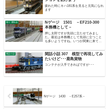
疲れた時にキハ181系を見ると元気になれ
ます
Nゲージ 1501 －EF210-300
独り 運転会
本務機として－
押し太郎ですが先頭に立たせてみまし
た。最近は本務機として先頭に立つこと
も多いようですね。いつか関東に来てく
れるのでしょうか？！
閑話小話 307 模型で再現してみ
閑話小話
たいけど･･･鹿島貨物
コンテナが入手できればですが･･･
Nゲージ 1430 －E257系－