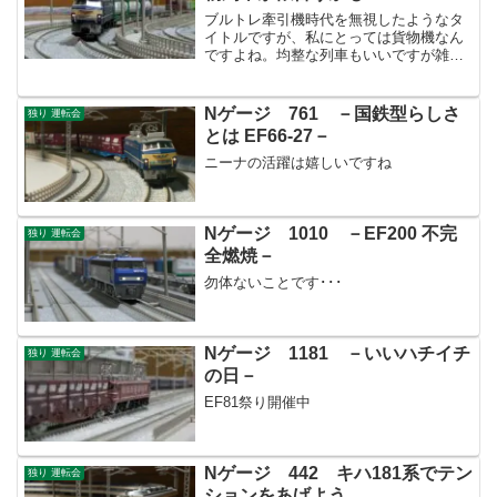
ブルトレ牽引機時代を無視したようなタ
イトルですが、私にとっては貨物機なん
ですよね。均整な列車もいいですが雑多
なカラフルな私有コンテナが似合う機体
なんだと思っています。
Nゲージ 761 －国鉄型らしさ
独り 運転会
とは EF66-27－
ニーナの活躍は嬉しいですね
Nゲージ 1010 －EF200 不完
独り 運転会
全燃焼－
勿体ないことです･･･
Nゲージ 1181 －いいハチイチ
独り 運転会
の日－
EF81祭り開催中
Nゲージ 442 キハ181系でテン
独り 運転会
ションをあげよう