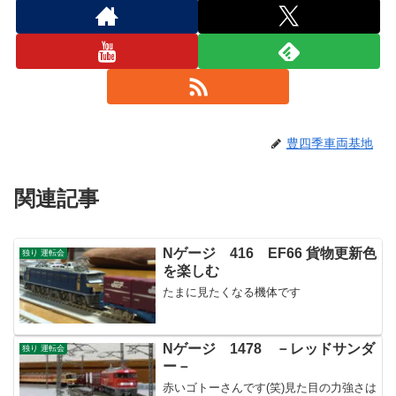
豊四季車両基地
関連記事
Nゲージ 416 EF66 貨物更新色
独り 運転会
を楽しむ
たまに見たくなる機体です
Nゲージ 1478 －レッドサンダ
独り 運転会
ー－
赤いゴトーさんです(笑)見た目の力強さは