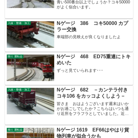
青い500番台以上でしょうか？コキ50000
がよく似合います。
Nゲージ 386 コキ50000 カプ
入線・整備・加工
ラー交換
車端部の見映えが良くなりましたよ
Nゲージ 468 ED75重連にトキ
独り 運転会
めいた
ずっと見ていられます･･･
Nゲージ 682 －カンテラ付き
入線・整備・加工
コキ106 をカッコよくしよう－
皆さま おはようございます週末はいか
がお過ごしでしたか？こちらはいつも通
り近所をフラフラとしていました。近く
のショッピングセンターは、天気が良か
ったせいかお出掛け日和で空いていたよ
うに思います。さて今回ですが、放置し
Nゲージ 1619 EF66はやはり貨
独り 運転会
ていましたコキを整備しま...
物列車が似合うかも