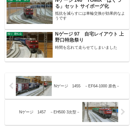
Nゲージ 146 TOMIX「はくつ
果物が積んである丸い...
る」セット サイボーグ化
抵抗を減らすには車輪交換が効果的なよ
うです
Nゲージ 97 自宅レイアウト 上
独り 運転会
野口特急祭り
時間を忘れて走らせてしまいました
Nゲージ 1455 －EF64-1000 原色－
Nゲージ 1457 －EH500 3次型－