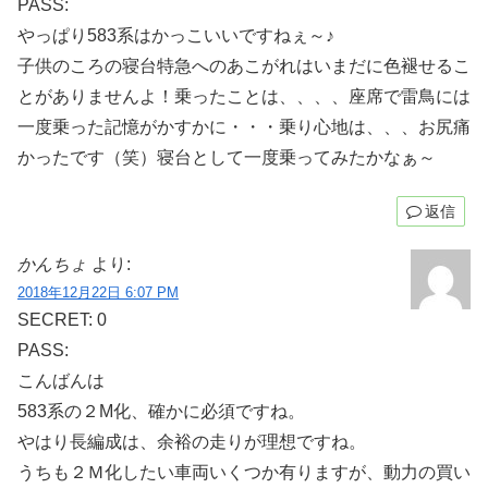
PASS:
やっぱり583系はかっこいいですねぇ～♪
子供のころの寝台特急へのあこがれはいまだに色褪せるこ
とがありませんよ！乗ったことは、、、、座席で雷鳥には
一度乗った記憶がかすかに・・・乗り心地は、、、お尻痛
かったです（笑）寝台として一度乗ってみたかなぁ～
返信
かんちょ
より:
2018年12月22日 6:07 PM
SECRET: 0
PASS:
こんばんは
583系の２M化、確かに必須ですね。
やはり長編成は、余裕の走りが理想ですね。
うちも２Ｍ化したい車両いくつか有りますが、動力の買い