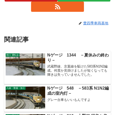
豊四季車両基地
関連記事
Nゲージ 1344 －夏休みの終わ
独り 運転会
り－
武蔵野線、京葉線を駈けた583系N1N2編
成。何度か見掛けましたが短くなっても
輝きは失っていませんでした。
Nゲージ 548 －583系 N1N2編
入線・整備・加工
成の室内灯－
グレー台車もいいもんですよ