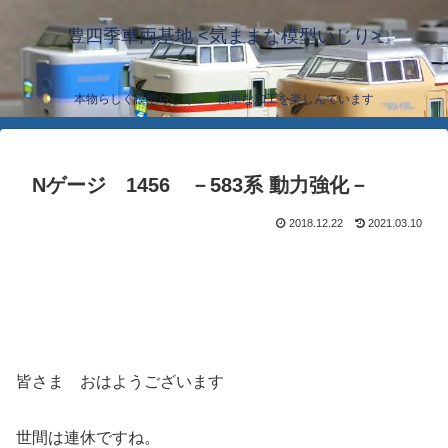
豊四季車両基地 <気ままな模型いじり>
本物らしく模型らしく… 簡単な加工を楽しんでいます
Nゲージ 1456 －583系 動力強化－
2018.12.22
2021.03.10
皆さま おはようございます
世間は連休ですね。