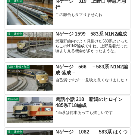
Nゲージ 319 上野口 特急と急
独り 運転会
行
この離合もタマりませんね
Nゲージ 1599 583系 N1N2編成
独り 運転会
武蔵野線内でよく見掛けた583系といった
らこのN1N2編成ですね。上野発着だった
頃より見る機会が多かったような。
Nゲージ 566 －583系 N1N2編
入線・整備・加工
成 落成－
自己満ですが･･･見映え良くなりました！
閑話小話 218 新潟のヒロイン
閑話小話
485系T18編成
485系は何本あっても嬉しいです
Nゲージ 1082 －583系 はくつ
独り 運転会