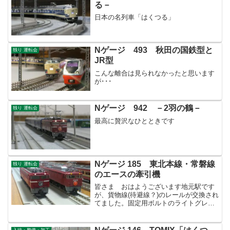
る－
日本の名列車「はくつる」
Nゲージ 493 秋田の国鉄型と
独り 運転会
JR型
こんな離合は見られなかったと思います
が･･･
Nゲージ 942 －2羽の鶴－
独り 運転会
最高に贅沢なひとときです
Nゲージ 185 東北本線・常磐線
独り 運転会
のエースの牽引機
皆さま おはようございます地元駅です
が、貨物線(待避線？)のレールが交換され
てました。固定用ボルトのライトグレー
が綺麗です。抜いたボルトはカゴに入れ
られ古いレールと一緒に道床に置かれて
います。ボルトのカゴが八百屋で野菜や
入線・整備・加工