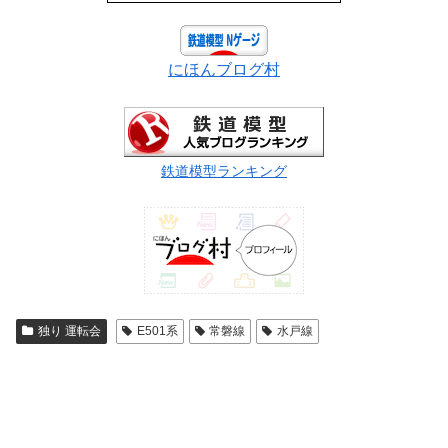
にほんブログ村
鉄道模型ランキング
独り 運転会
E501系
常磐線
水戸線