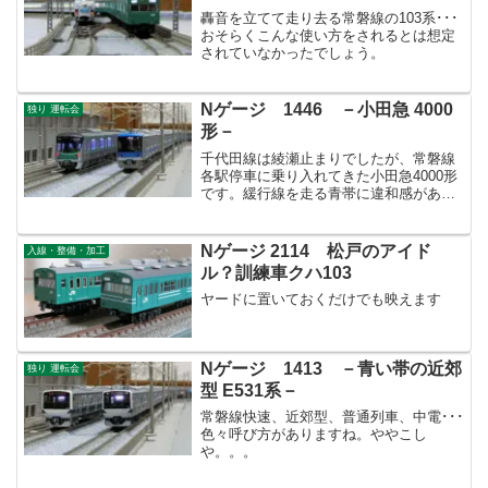
轟音を立てて走り去る常磐線の103系･･･
おそらくこんな使い方をされるとは想定
されていなかったでしょう。
Nゲージ 1446 －小田急 4000
独り 運転会
形－
千代田線は綾瀬止まりでしたが、常磐線
各駅停車に乗り入れてきた小田急4000形
です。緩行線を走る青帯に違和感があり
ますがカッコいいので許します(笑)
Nゲージ 2114 松戸のアイド
入線・整備・加工
ル？訓練車クハ103
ヤードに置いておくだけでも映えます
Nゲージ 1413 －青い帯の近郊
独り 運転会
型 E531系－
常磐線快速、近郊型、普通列車、中電･･･
色々呼び方がありますね。ややこし
や。。。