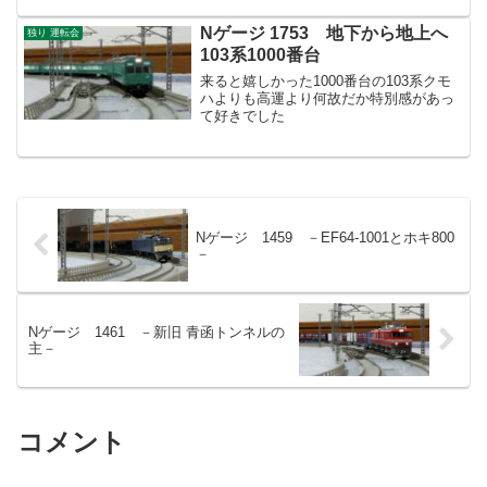
Nゲージ 1753 地下から地上へ
独り 運転会
103系1000番台
来ると嬉しかった1000番台の103系クモ
ハよりも高運より何故だか特別感があっ
て好きでした
Nゲージ 1459 －EF64-1001とホキ800
－
Nゲージ 1461 －新旧 青函トンネルの
主－
コメント