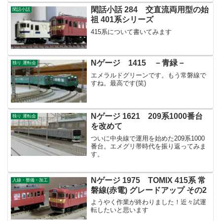
閑話小話 284 交直流両用型の始
閑話小話
祖 401系シリーズ
415系について書いてみます
Nゲージ 1415 －青緑－
独り 運転会
エメラルドグリーンです。もう常磐線で
すね。最高です(笑)
Nゲージ 1621 209系1000番台
独り 運転会
を改めて
ついに中央線で運用を始めた209系1000
番台。エメグリ帯時代を振り返ってみま
す。
Nゲージ 1975 TOMIX 415系 常
入線・整備・加工
磐線(赤電) グレードアップ その2
ようやく作業が終わりました！近々試運
転したいと思います