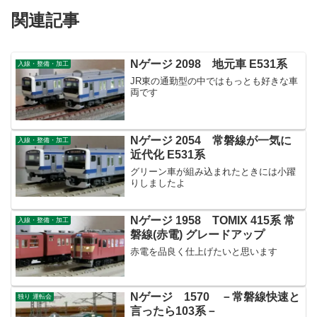
関連記事
Nゲージ 2098 地元車 E531系
入線・整備・加工
JR東の通勤型の中ではもっとも好きな車
両です
Nゲージ 2054 常磐線が一気に
入線・整備・加工
近代化 E531系
グリーン車が組み込まれたときには小躍
りしましたよ
Nゲージ 1958 TOMIX 415系 常
入線・整備・加工
磐線(赤電) グレードアップ
赤電を品良く仕上げたいと思います
Nゲージ 1570 －常磐線快速と
独り 運転会
言ったら103系－