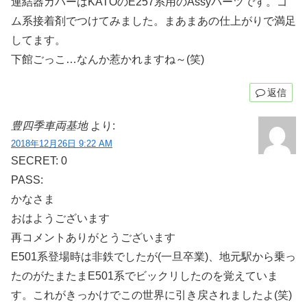
連結器カバーはKATOのE257系用のAssyパーツです。ゴ
ム系接着剤でつけてみました。まあまあの仕上がりで満足
してます。
下館ごっこ…なんか惹かれますね～(笑)
返信
豊四季車両基地
より:
2018年12月26日 9:22 AM
SECRET: 0
PASS:
かなさま
おはようございます
再コメントありがとうございます
E501系登場時は非鉄でしたが(一旦卒業)、地元駅から乗っ
たのがたまたまE501系でビックリしたのを覚えていま
す。これがきっかけでこの世界に引き戻されましたよ(笑)