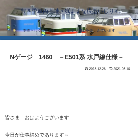
豊四季車両基地 <気ままな模型いじり>
本物らしく模型らしく… 簡単な加工を楽しんでいます
Nゲージ 1460 －E501系 水戸線仕様－
2018.12.26
2021.03.10
皆さま おはようございます
今日が仕事納めであります～