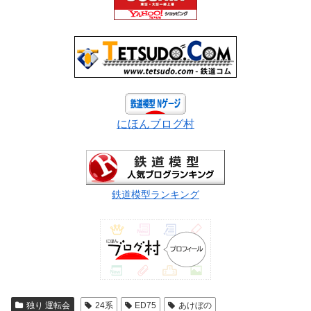
にほんブログ村
鉄道模型ランキング
独り 運転会
24系
ED75
あけぼの