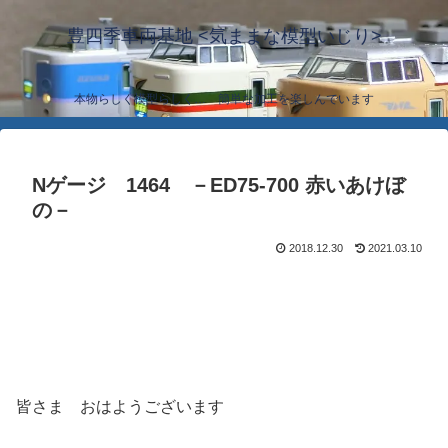
豊四季車両基地 <気ままな模型いじり>
本物らしく模型らしく… 簡単な加工を楽しんでいます
Nゲージ 1464 －ED75-700 赤いあけぼ
の－
2018.12.30
2021.03.10
皆さま おはようございます