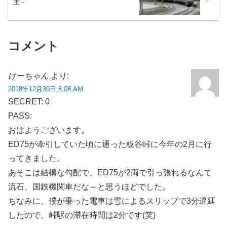
主－
コメント
けーちゃん
より:
2018年12月30日 8:08 AM
SECRET: 0
PASS:
おはようございます。
ED75が牽引していた頃に通った板谷峠に今年の2月に行
ってきました。
あそこは結構な勾配で、ED75が2両で引っ張れるなんて
流石、国鉄機関車だな～と思うほどでした。
ちなみに、僕が乗った電車は雪によるスリップで3分遅延
したので、峠駅の滞在時間は2分です(笑)