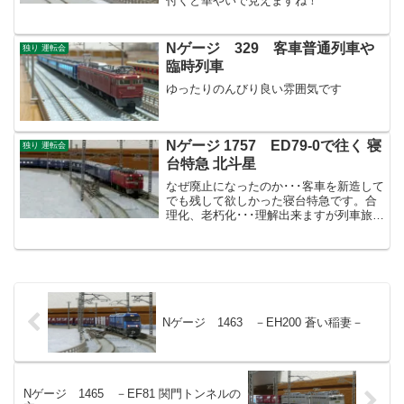
付くと華やいで見えますね！
Nゲージ 329 客車普通列車や
独り 運転会
臨時列車
ゆったりのんびり良い雰囲気です
Nゲージ 1757 ED79-0で往く 寝
独り 運転会
台特急 北斗星
なぜ廃止になったのか･･･客車を新造して
でも残して欲しかった寝台特急です。合
理化、老朽化･･･理解出来ますが列車旅の
ロマンも追及して欲しいですね。
Nゲージ 1463 －EH200 蒼い稲妻－
Nゲージ 1465 －EF81 関門トンネルの