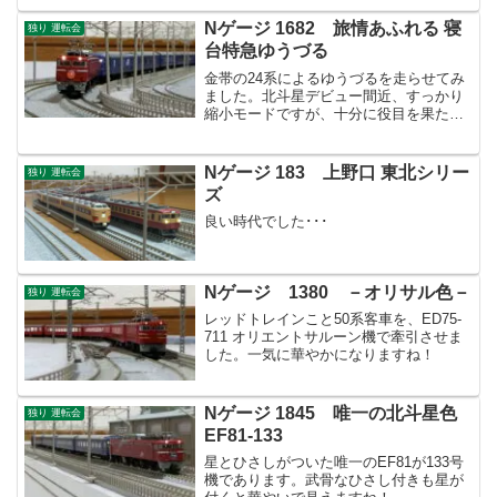
Nゲージ 1682 旅情あふれる 寝
独り 運転会
台特急ゆうづる
金帯の24系によるゆうづるを走らせてみ
ました。北斗星デビュー間近、すっかり
縮小モードですが、十分に役目を果たし
てくれたのではないでしょうか。
Nゲージ 183 上野口 東北シリー
独り 運転会
ズ
良い時代でした･･･
Nゲージ 1380 －オリサル色－
独り 運転会
レッドトレインこと50系客車を、ED75-
711 オリエントサルーン機で牽引させま
した。一気に華やかになりますね！
Nゲージ 1845 唯一の北斗星色
独り 運転会
EF81-133
星とひさしがついた唯一のEF81が133号
機であります。武骨なひさし付きも星が