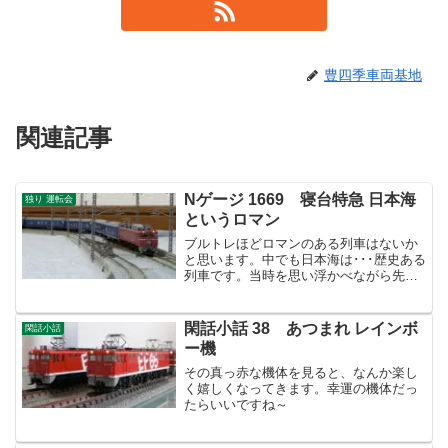
豊四季車両基地
関連記事
Nゲージ 1669 寝台特急 日本海
独り 運転会
というロマン
ブルトレほどロマンのある列車はないか
と思います。中でも日本海は･･･歴史ある
列車です。当時を思い浮かべながら先々
を考えてみます。
閑話小話 38 あつまれ レインボ
閑話小話
ー機
その真っ赤な機体を見ると、なんか楽し
く嬉しくなってきます。幸運の機体だっ
たらいいですね～