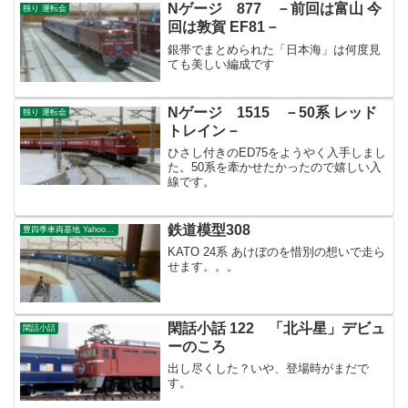
Nゲージ 877 －前回は富山 今
独り 運転会
回は敦賀 EF81－
銀帯でまとめられた「日本海」は何度見
ても美しい編成です
Nゲージ 1515 －50系 レッド
独り 運転会
トレイン－
ひさし付きのED75をようやく入手しまし
た。50系を牽かせたかったので嬉しい入
線です。
鉄道模型308
豊四季車両基地 Yahoo!ブログ
KATO 24系 あけぼのを惜別の想いで走ら
せます。。。
閑話小話 122 「北斗星」デビュ
閑話小話
ーのころ
出し尽くした？いや、登場時がまだで
す。