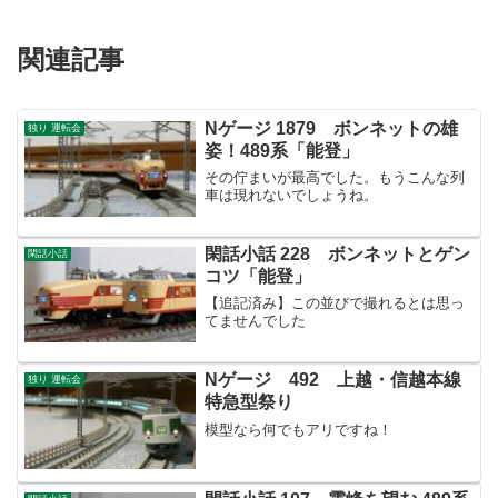
関連記事
Nゲージ 1879 ボンネットの雄
独り 運転会
姿！489系「能登」
その佇まいが最高でした。もうこんな列
車は現れないでしょうね。
閑話小話 228 ボンネットとゲン
閑話小話
コツ「能登」
【追記済み】この並びで撮れるとは思っ
てませんでした
Nゲージ 492 上越・信越本線
独り 運転会
特急型祭り
模型なら何でもアリですね！