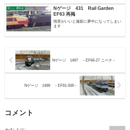
軽く言いたいこと言って(笑)、早々に引き
上げてきました。さて今回ですが、部屋
Nゲージ 431 Rail Garden
貸しレ 運転会
を片付けていて目に留...
EF63 再掲
情景がいいと撮影に夢中になってしまい
ます
Nゲージ 1497 －EF66-27 ニーナ－
Nゲージ 1499 －EF81-500－
コメント
かな
より: