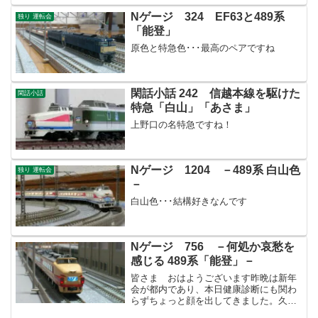
Nゲージ 324 EF63と489系
独り 運転会
「能登」
原色と特急色･･･最高のペアですね
閑話小話 242 信越本線を駆けた
閑話小話
特急「白山」「あさま」
上野口の名特急ですね！
Nゲージ 1204 －489系 白山色
独り 運転会
－
白山色･･･結構好きなんです
Nゲージ 756 －何処か哀愁を
感じる 489系「能登」－
皆さま おはようございます昨晩は新年
会が都内であり、本日健康診断にも関わ
らずちょっと顔を出してきました。久し
振りの面々を少々冷やかし、会社代表に