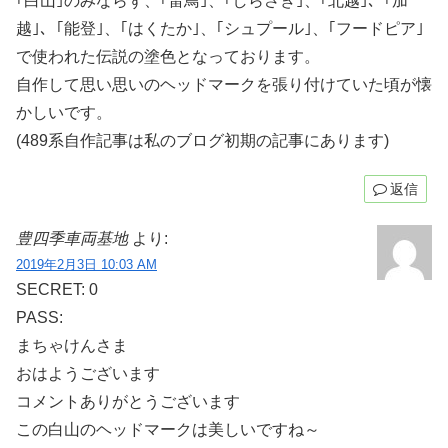
｢白山｣のみならず、｢雷鳥｣、｢しらさぎ｣、｢北越｣、｢加
越｣、｢能登｣、｢はくたか｣、｢シュプール｣、｢フードピア｣
で使われた伝説の塗色となっております。
自作して思い思いのヘッドマークを張り付けていた頃が懐
かしいです。
(489系自作記事は私のブログ初期の記事にあります)
返信
豊四季車両基地
より:
2019年2月3日 10:03 AM
SECRET: 0
PASS:
まちゃけんさま
おはようございます
コメントありがとうございます
この白山のヘッドマークは美しいですね～