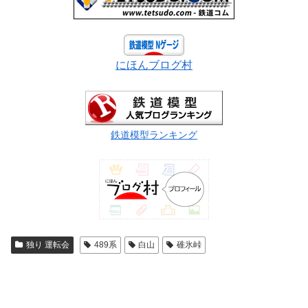
にほんブログ村
鉄道模型ランキング
独り 運転会
489系
白山
碓氷峠