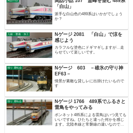
閑話小話 107 霊峰を望む 489系
閑話小話
「白山」
派手な白山色の489系はいかがでしょう
か？
Nゲージ 2081 「白山」で涼を
入線・整備・加工
感じよう
カラフルな塗色にドギマギしますが…走
らせていて楽しいです。
Nゲージ 603 －碓氷の守り神
独り 運転会
EF63－
情景が素敵な貸しレに出掛けたいもので
す
Nゲージ 1766 489系でふるさと
独り 運転会
雷鳥をやってみる
ボンネット485系による雷鳥はいつ見ても
いいですね。ひたちと違った何かを感じ
ます。北陸本線と常磐線の違いなのでし
ょうか？