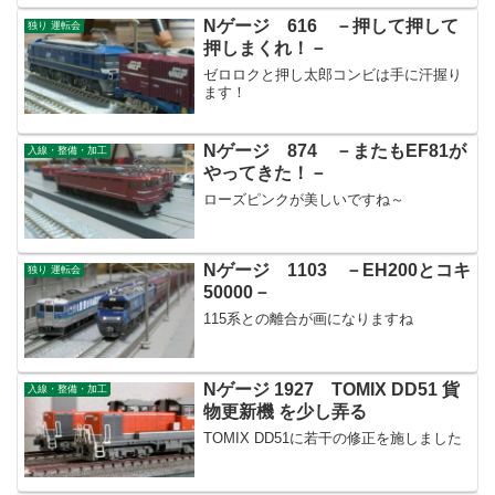
Nゲージ 616 －押して押して
独り 運転会
押しまくれ！－
ゼロロクと押し太郎コンビは手に汗握り
ます！
Nゲージ 874 －またもEF81が
入線・整備・加工
やってきた！－
ローズピンクが美しいですね～
Nゲージ 1103 －EH200とコキ
独り 運転会
50000－
115系との離合が画になりますね
Nゲージ 1927 TOMIX DD51 貨
入線・整備・加工
物更新機 を少し弄る
TOMIX DD51に若干の修正を施しました