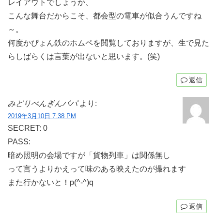
レイアウトでしょうか、
こんな舞台だからこそ、都会型の電車が似合うんですね
～。
何度かぴょん鉄のホムペを閲覧しておりますが、生で見た
らしばらくは言葉が出ないと思います。(笑)
返信
みどりぺんぎんパパ
より:
2019年3月10日 7:38 PM
SECRET: 0
PASS:
暗め照明の会場ですが「貨物列車」は関係無し
って言うよりかえって味のある映えたのが撮れます
また行かないと！p(^-^)q
返信