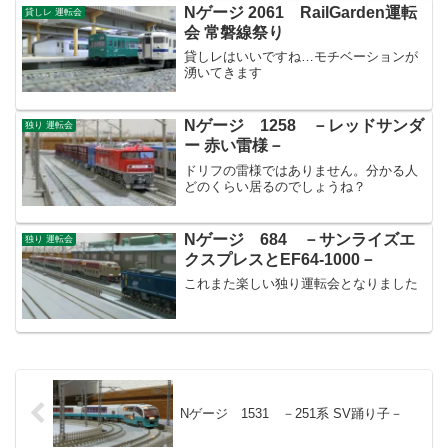
Nゲージ 2061 RailGarden運転
貸しレ 運転会
会 常磐線祭り
貸しレはいいですね…モチベーションが
湧いてきます
Nゲージ 1258 －レッドサンダ
独り 運転会
ー 赤い雷様－
ドリフの雷様ではありません。分かる人
どのくらい居るのでしょうね？
Nゲージ 684 －サンライズエ
独り 運転会
クスプレスとEF64-1000－
これまた楽しい独り運転会となりました
Nゲージ 1531 －251系 SV踊り子－