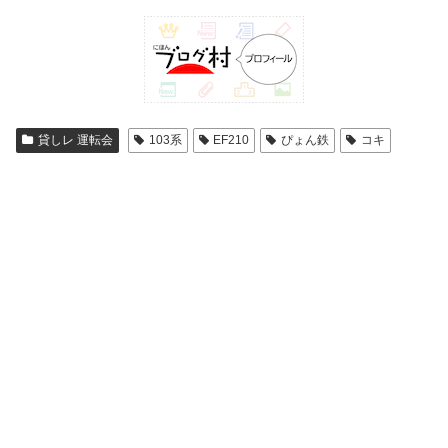
貸しレ 運転会
103系
EF210
ぴょん鉄
コキ