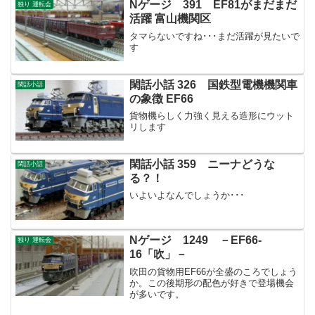
Nゲージ 391 EF81がまだまだ
独り 運転会
活躍 富山機関区
タマらないですね･･･まだ活躍が見たいで
す
閑話小話 326 国鉄型電機機関車
閑話小話
の象徴 EF66
貨物機らしく力強く見える造形にウット
リします
閑話小話 359 ニーナどうな
閑話小話
る？！
いよいよなんでしょうか･･･
Nゲージ 1249 －EF66-
独り 運転会
16「吹」－
吹田の貨物用EF66が全盛のころでしょう
か。この後期形の配色が好きで登場機会
が多いです。