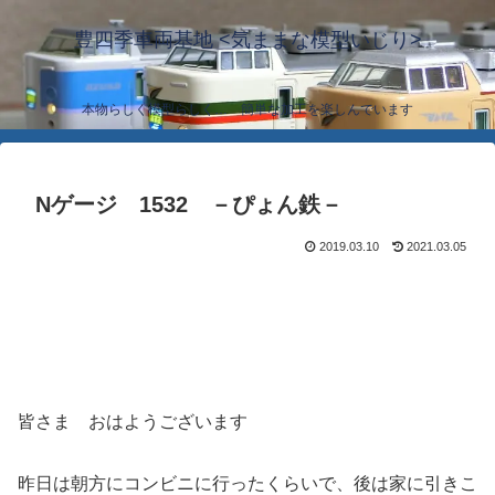
豊四季車両基地 <気ままな模型いじり>
本物らしく模型らしく… 簡単な加工を楽しんでいます
Nゲージ 1532 －ぴょん鉄－
2019.03.10
2021.03.05
皆さま おはようございます
昨日は朝方にコンビニに行ったくらいで、後は家に引きこ