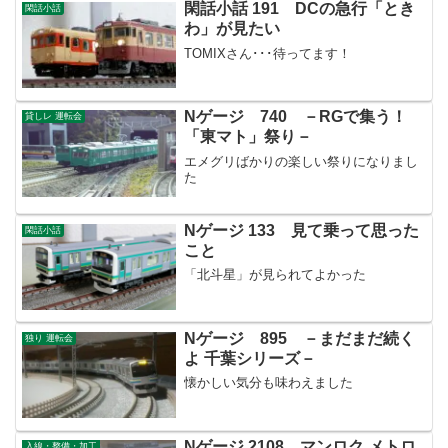
閑話小話 191 DCの急行「とき
閑話小話
わ」が見たい
TOMIXさん･･･待ってます！
Nゲージ 740 －RGで集う！
貸しレ 運転会
「東マト」祭り－
エメグリばかりの楽しい祭りになりまし
た
Nゲージ 133 見て乗って思った
閑話小話
こと
「北斗星」が見られてよかった
Nゲージ 895 －まだまだ続く
独り 運転会
よ 千葉シリーズ－
懐かしい気分も味わえました
Nゲージ 2108 マンロク メトロ
入線・整備・加工