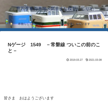
豊四季車両基地 <気ままな模型いじり>
本物らしく模型らしく… 簡単な加工を楽しんでいます
Nゲージ 1549 －常磐線 ついこの前のこ
と－
2019.03.27
2021.03.08
皆さま おはようございます