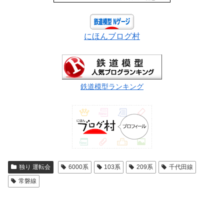
にほんブログ村
鉄道模型ランキング
独り 運転会
6000系
103系
209系
千代田線
常磐線