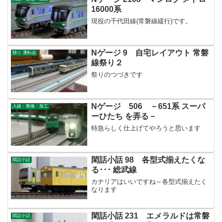
16000系
現役の千代田線(常磐線緩行)です。
Nゲージ 9 自宅レイアウト 常磐
独り 運転会
線祭り２
祭りのつづきです
Nゲージ 506 －651系 スーパ
入線・整備・加工
ーひたち を弄る－
特急らしく仕上げてやろうと思います
閑話小話 98 各型式揃えたくな
閑話小話
る･･･ 総武線
カナリアはいいですね～各型式揃えたく
なります
閑話小話 231 エメラルドは常磐
閑話小話