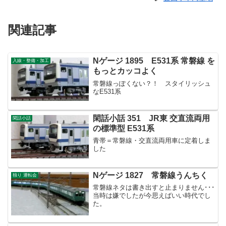
関連記事
Nゲージ 1895 E531系 常磐線 を
入線・整備・加工
もっとカッコよく
常磐線っぽくない？！ スタイリッシュ
なE531系
閑話小話 351 JR東 交直流両用
閑話小話
の標準型 E531系
青帯＝常磐線・交直流両用車に定着しま
した
Nゲージ 1827 常磐線うんちく
独り 運転会
常磐線ネタは書き出すと止まりません･･･
当時は嫌でしたが今思えばいい時代でし
た。