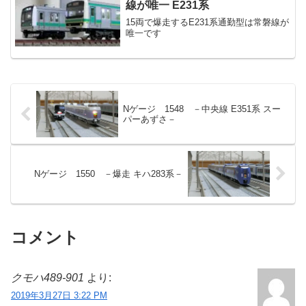
線が唯一 E231系
15両で爆走するE231系通勤型は常磐線が
唯一です
Nゲージ 1548 －中央線 E351系 スー
パーあずさ－
Nゲージ 1550 －爆走 キハ283系－
コメント
クモハ489-901
より:
2019年3月27日 3:22 PM