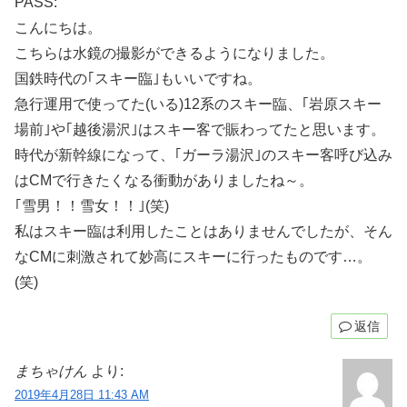
PASS:
こんにちは。
こちらは水鏡の撮影ができるようになりました。
国鉄時代の｢スキー臨｣もいいですね。
急行運用で使ってた(いる)12系のスキー臨、｢岩原スキー
場前｣や｢越後湯沢｣はスキー客で賑わってたと思います。
時代が新幹線になって、｢ガーラ湯沢｣のスキー客呼び込み
はCMで行きたくなる衝動がありましたね～。
｢雪男！！雪女！！｣(笑)
私はスキー臨は利用したことはありませんでしたが、そん
なCMに刺激されて妙高にスキーに行ったものです…。
(笑)
返信
まちゃけん
より:
2019年4月28日 11:43 AM