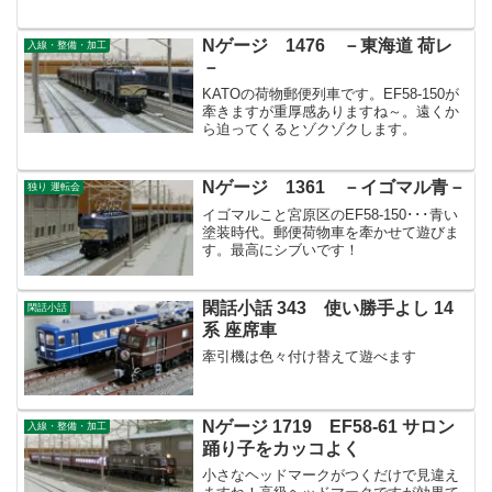
Nゲージ 1476 －東海道 荷レ
入線・整備・加工
－
KATOの荷物郵便列車です。EF58-150が
牽きますが重厚感ありますね～。遠くか
ら迫ってくるとゾクゾクします。
Nゲージ 1361 －イゴマル青－
独り 運転会
イゴマルこと宮原区のEF58-150･･･青い
塗装時代。郵便荷物車を牽かせて遊びま
す。最高にシブいです！
閑話小話 343 使い勝手よし 14
閑話小話
系 座席車
牽引機は色々付け替えて遊べます
Nゲージ 1719 EF58-61 サロン
入線・整備・加工
踊り子をカッコよく
小さなヘッドマークがつくだけで見違え