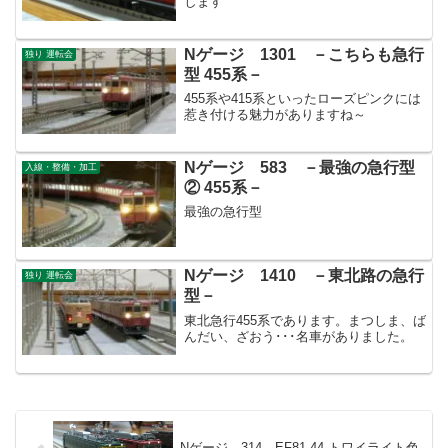
します
Nゲージ 1301 －こちらも急行
独り 運転会
型 455系－
455系や415系といったローズピンクには
惹き付ける魅力がありますね～
Nゲージ 583 －最強の急行型
入線・整備・加工
② 455系－
最強の急行型
Nゲージ 1410 －東北路の急行
独り 運転会
型－
東北急行455系であります。まつしま、ば
んだい、ざおう･･･名車がありました。
Nゲージ 314 EF81-44 トワイライト色