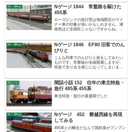
Nゲージ 1844 常盤路を駆けた
独り 運転会
455系
ローズピンクの急行型は地域限定のマイ
ナー車の印象が強いかもしれません。湘
南色ほど全国区じゃないですからね。し
かし名車ですよ。
Nゲージ 1846 EF80 旧客でのん
独り 運転会
びりと
こんな列車でのんびりと旅をしてみたい
ものです。常磐線が全線開通しますが、
特急で走り去る感じになってしまいます
ね。
閑話小話 152 往年の東北特急・
閑話小話
急行 485系 455系
東北特急・急行の最盛期でした
Nゲージ 452 磐越西線を再現
独り 運転会
してみる
455系との離合だなんて国鉄臭がプンプン