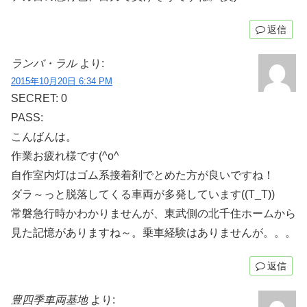
返信
ランバ・ラル
より:
2015年10月20日 6:34 PM
SECRET: 0
PASS:
こんばんは。
作業お疲れ様です(^o^ゞ
自作室内灯はゴム系接着剤でとめた方が良いですね！
ダラ～っと脱落してくる車両が多発しています((T_T))
常磐急行時かわかりませんが、東武側の北千住ホームから
見た記憶がありますね～。乗車経験はありませんが。。。
返信
豊四季車両基地
より: