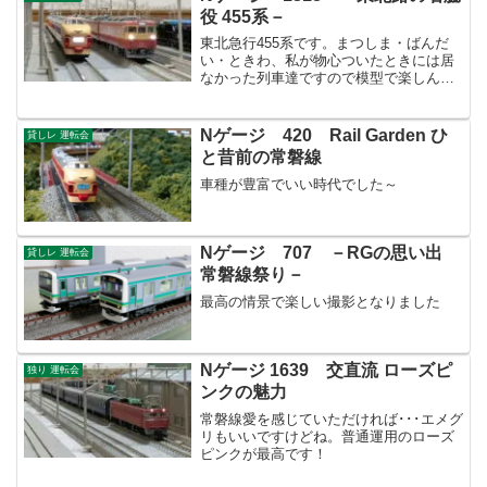
役 455系－
東北急行455系です。まつしま・ばんだ
い・ときわ、私が物心ついたときには居
なかった列車達ですので模型で楽しんい
ます。
Nゲージ 420 Rail Garden ひ
貸しレ 運転会
と昔前の常磐線
車種が豊富でいい時代でした～
Nゲージ 707 －RGの思い出
貸しレ 運転会
常磐線祭り－
最高の情景で楽しい撮影となりました
Nゲージ 1639 交直流 ローズピ
独り 運転会
ンクの魅力
常磐線愛を感じていただければ･･･エメグ
リもいいですけどね。普通運用のローズ
ピンクが最高です！