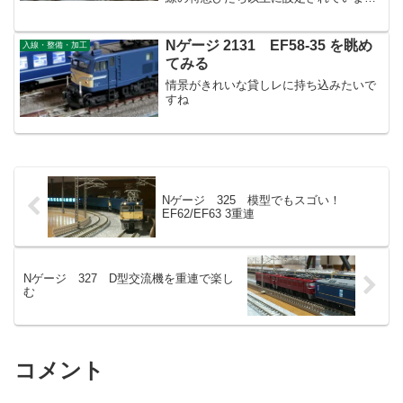
た。撮影に行っても飽きるくらいでした
ね。。。
Nゲージ 2131 EF58-35 を眺め
入線・整備・加工
てみる
情景がきれいな貸しレに持ち込みたいで
すね
Nゲージ 325 模型でもスゴい！
EF62/EF63 3重連
Nゲージ 327 D型交流機を重連で楽し
む
コメント