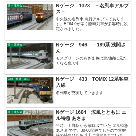
Nゲージ 1323 －名列車アルプ
独り 運転会
ス－
中央線の名列車 急行アルプスでありま
す。EF64-0が牽く臨時列車が多客時に設
定されました。
Nゲージ 946 －189系 浅間さ
独り 運転会
ん－
モスグリーンのあさま色は定期的に見た
くなる色です
Nゲージ 433 TOMIX 12系客車
入線・整備・加工
入線
名列車が充実していきます
Nゲージ 1604 涼風とともに エ
独り 運転会
ル特急 あさま
当時、上野駅から毎時出ていた エル特急
あさま です。30-60間隔でしたので常磐
線の特急ひたち以上に設定されていまし