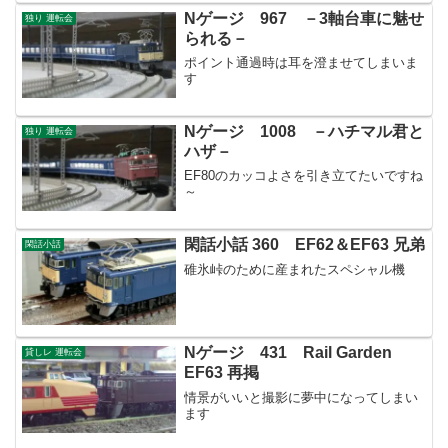
Nゲージ 967 －3軸台車に魅せ
独り 運転会
られる－
ポイント通過時は耳を澄ませてしまいま
す
Nゲージ 1008 －ハチマル君と
独り 運転会
ハザ－
EF80のカッコよさを引き立てたいですね
～
閑話小話 360 EF62＆EF63 兄弟
閑話小話
碓氷峠のために産まれたスペシャル機
Nゲージ 431 Rail Garden
貸しレ 運転会
EF63 再掲
情景がいいと撮影に夢中になってしまい
ます