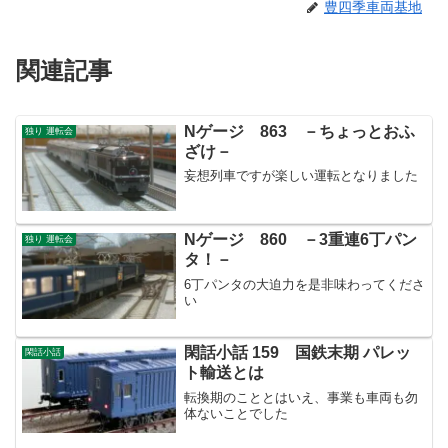
豊四季車両基地
関連記事
Nゲージ 863 －ちょっとおふ
独り 運転会
ざけ－
妄想列車ですが楽しい運転となりました
Nゲージ 860 －3重連6丁パン
独り 運転会
タ！－
6丁パンタの大迫力を是非味わってくださ
い
閑話小話 159 国鉄末期 パレッ
閑話小話
ト輸送とは
転換期のこととはいえ、事業も車両も勿
体ないことでした