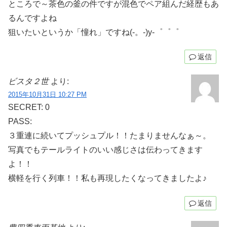
ところで～茶色の釜の件ですが混色でペア組んだ経歴もあ
るんですよね
狙いたいというか「憧れ」ですね(-。-)y-゜゜゜
返信
ビスタ２世
より:
2015年10月31日 10:27 PM
SECRET: 0
PASS:
３重連に続いてプッシュプル！！たまりませんなぁ～。
写真でもテールライトのいい感じさは伝わってきます
よ！！
横軽を行く列車！！私も再現したくなってきましたよ♪
返信