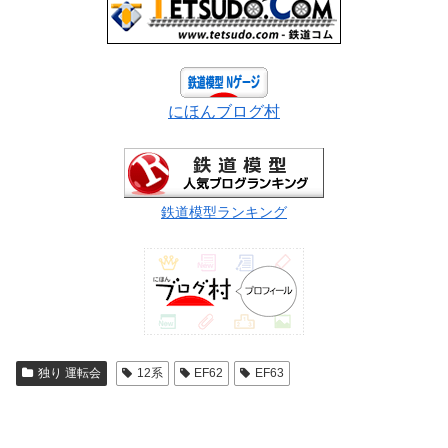
にほんブログ村
鉄道模型ランキング
独り 運転会
12系
EF62
EF63