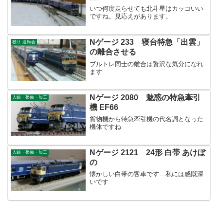
いつ何度走らせても北斗星はカッコいい
ですね。見応えがあります。
Nゲージ 233 寝台特急「出雲」
独り 運転会
の離合させる
ブルトレ同士の離合は贅沢な気分になれ
ます
Nゲージ 2080 魅惑の特急牽引
入線・整備・加工
機 EF66
貨物機から特急牽引機の代名詞となった
機体ですね
Nゲージ 2121 24形 白帯 あけぼ
入線・整備・加工
の
懐かしい白帯の客車です…私には感慨深
いです