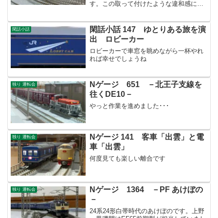
す。この取って付けたような違和感に惚
れ惚れします･･･
閑話小話 147 ゆとりある旅を演
閑話小話
出 ロビーカー
ロビーカーで車窓を眺めながら一杯やれ
れば幸せでしょうね
Nゲージ 651 －北王子支線を
独り 運転会
往くDE10－
やっと作業を進めました･･･
Nゲージ 141 客車「出雲」と電
独り 運転会
車「出雲」
何度見ても楽しい離合です
Nゲージ 1364 －PF あけぼの
独り 運転会
－
24系24形白帯時代のあけぼのです。上野