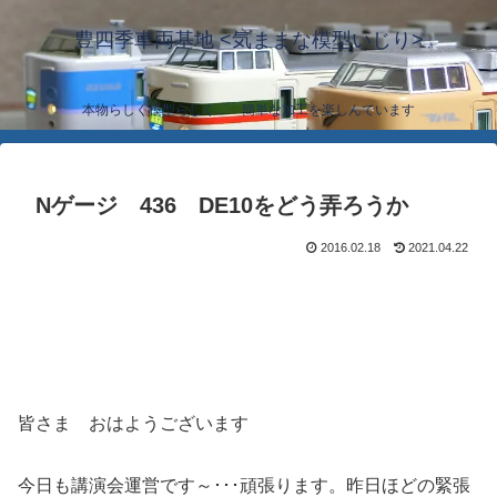
豊四季車両基地 <気ままな模型いじり>
本物らしく模型らしく… 簡単な加工を楽しんでいます
Nゲージ 436 DE10をどう弄ろうか
2016.02.18
2021.04.22
皆さま おはようございます
今日も講演会運営です～･･･頑張ります。昨日ほどの緊張