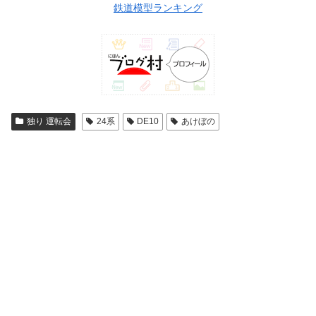
鉄道模型ランキング
独り 運転会
24系
DE10
あけぼの