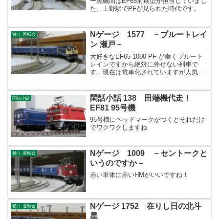
ー黒磯間はEF65前期型が担当していまし
た。上野駅でPFが見られた時代です。
Nゲージ 1577 －ブルートレイ
独り 運転会
ン 瀬戸－
大好きなEF65-1000 PF が牽くブルート
レインですから絶対に外せない列車で
す。現在は電車化されていますが人気の
ある列車でなかなか切符が取れないよう
です。出雲市や高松への需要が大きいん
ですね！
閑話小話 138 田端機代走！
閑話小話
EF81 95号機
95号機にヘッドマークがつくとそれだけ
でワクワクしますね
Nゲージ 1009 －セントークと
独り 運転会
いうのですか－
赤い車体に赤いHMがいいですね！
Nゲージ 1752 在りし日の北斗
独り 運転会
星