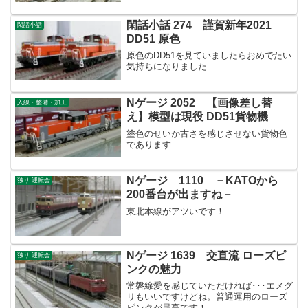
閑話小話 274 謹賀新年2021
閑話小話
DD51 原色
原色のDD51を見ていましたらおめでたい
気持ちになりました
Nゲージ 2052 【画像差し替
入線・整備・加工
え】模型は現役 DD51貨物機
塗色のせいか古さを感じさせない貨物色
であります
Nゲージ 1110 －KATOから
独り 運転会
200番台が出ますね－
東北本線がアツいです！
Nゲージ 1639 交直流 ローズピ
独り 運転会
ンクの魅力
常磐線愛を感じていただければ･･･エメグ
リもいいですけどね。普通運用のローズ
ピンクが最高です！