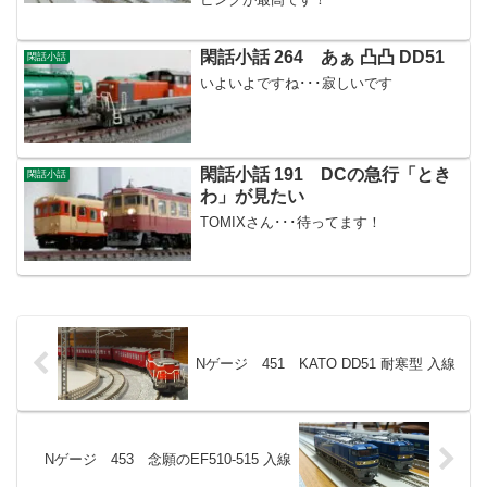
閑話小話 264 あぁ 凸凸 DD51
閑話小話
いよいよですね･･･寂しいです
閑話小話 191 DCの急行「とき
閑話小話
わ」が見たい
TOMIXさん･･･待ってます！
Nゲージ 451 KATO DD51 耐寒型 入線
Nゲージ 453 念願のEF510-515 入線