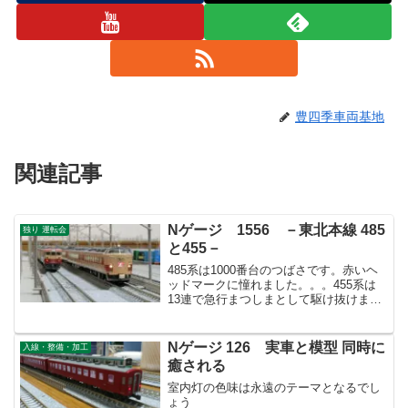
豊四季車両基地
関連記事
Nゲージ 1556 －東北本線 485
独り 運転会
と455－
485系は1000番台のつばさです。赤いヘ
ッドマークに憧れました。。。455系は
13連で急行まつしまとして駆け抜けま
す。
Nゲージ 126 実車と模型 同時に
入線・整備・加工
癒される
室内灯の色味は永遠のテーマとなるでし
ょう