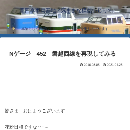
豊四季車両基地 <気ままな模型いじり>
本物らしく模型らしく… 簡単な加工を楽しんでいます
Nゲージ 452 磐越西線を再現してみる
2016.03.05
2021.04.25
皆さま おはようございます
花粉日和ですな･･･～