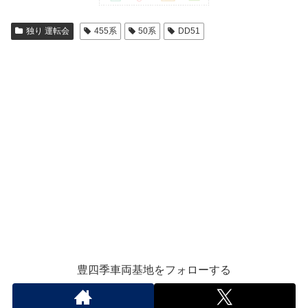
独り 運転会
455系
50系
DD51
豊四季車両基地をフォローする