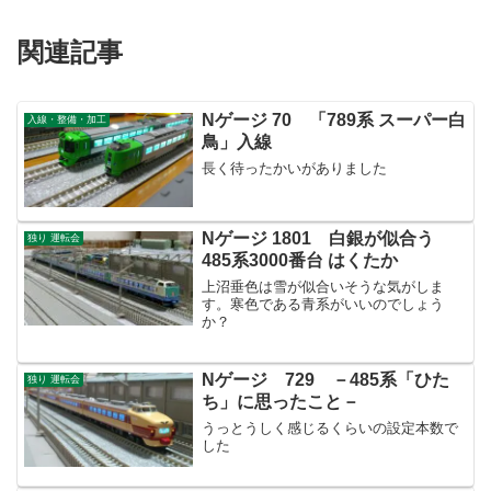
関連記事
Nゲージ 70 「789系 スーパー白
入線・整備・加工
鳥」入線
長く待ったかいがありました
Nゲージ 1801 白銀が似合う
独り 運転会
485系3000番台 はくたか
上沼垂色は雪が似合いそうな気がしま
す。寒色である青系がいいのでしょう
か？
Nゲージ 729 －485系「ひた
独り 運転会
ち」に思ったこと－
うっとうしく感じるくらいの設定本数で
した