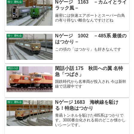
Nゲージ 1163 －カムイとライ
独り 運転会
ラック風－
厳密には快速エアポートとスーパー白鳥
の有り得ない離合なんですけどね
Nゲージ 1002 －485系 最後の
独り 運転会
はつかり－
この頃の「はつかり」も好きなんです
閑話小話 175 秋田への翼 名特
閑話小話
急「つばさ」
国鉄時代から名車両が投入され 今は新幹
線で活躍中です
Nゲージ 1683 海峡線を駈け
独り 運転会
る！特急はつかり
青函トンネルを駈けた485系はつかりで
す。3000番台化される前のどこか懐かし
いシーンです。