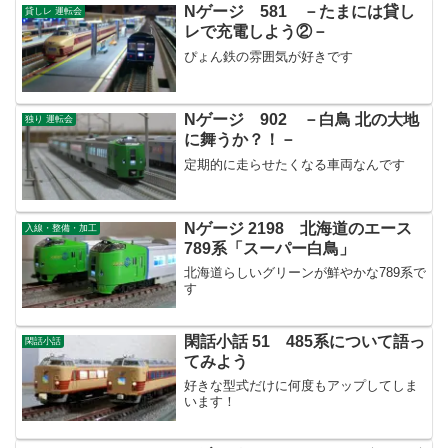
Nゲージ 581 －たまには貸し
貸しレ 運転会
レで充電しよう②－
ぴょん鉄の雰囲気が好きです
Nゲージ 902 －白鳥 北の大地
独り 運転会
に舞うか？！－
定期的に走らせたくなる車両なんです
Nゲージ 2198 北海道のエース
入線・整備・加工
789系「スーパー白鳥」
北海道らしいグリーンが鮮やかな789系で
す
閑話小話 51 485系について語っ
閑話小話
てみよう
好きな型式だけに何度もアップしてしま
います！