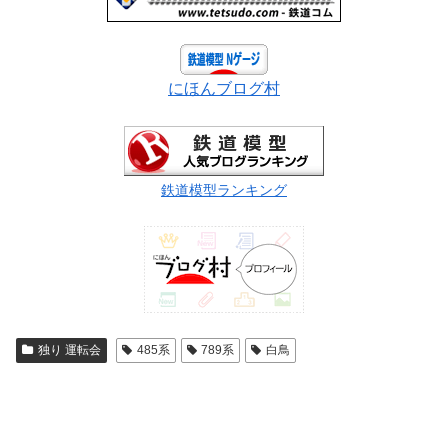
にほんブログ村
鉄道模型ランキング
独り 運転会
485系
789系
白鳥