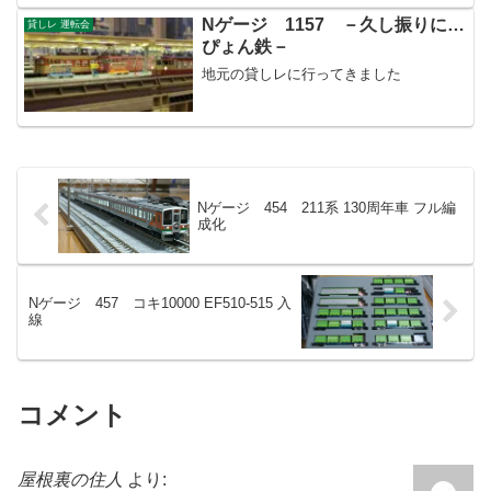
Nゲージ 1157 －久し振りに…
貸しレ 運転会
ぴょん鉄－
地元の貸しレに行ってきました
Nゲージ 454 211系 130周年車 フル編
成化
Nゲージ 457 コキ10000 EF510-515 入
線
コメント
屋根裏の住人
より: