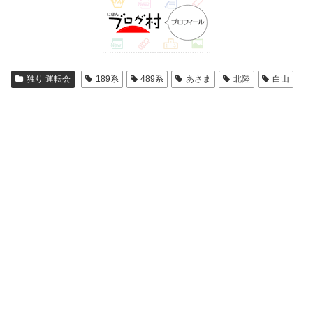
独り 運転会
189系
489系
あさま
北陸
白山