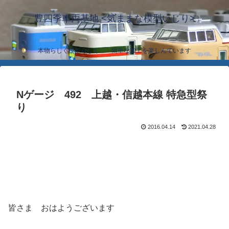
豊四季車両基地 <気ままな模型いじり>
本物らしく模型らしく… 簡単な加工を楽しんでいます
Nゲージ 492 上越・信越本線 特急型祭
り
2016.04.14
2021.04.28
皆さま おはようございます