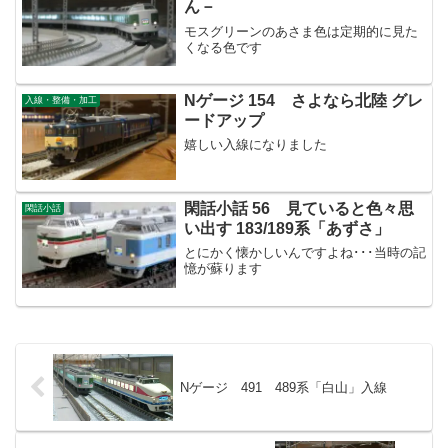
ん－
モスグリーンのあさま色は定期的に見た
くなる色です
Nゲージ 154 さよなら北陸 グレ
入線・整備・加工
ードアップ
嬉しい入線になりました
閑話小話 56 見ていると色々思
閑話小話
い出す 183/189系「あずさ」
とにかく懐かしいんですよね･･･当時の記
憶が蘇ります
Nゲージ 491 489系「白山」入線