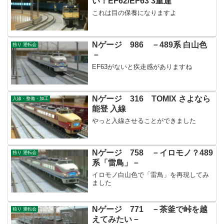
い！EF62/EF63 3重連
これは目の保養になりますよ
Nゲージ 986 －489系 白山色
独り 運転会
－
EF63がないと疾走感がありますね
Nゲージ 316 TOMIX さよなら
入線・整備・加工
能登 入線
やっと入線させることができました
Nゲージ 758 －イロモノ？489
独り 運転会
系「雷鳥」－
イロモノ白山色で「雷鳥」を再現してみ
ました
Nゲージ 771 －茶釜で峠を越
独り 運転会
えてみたい－