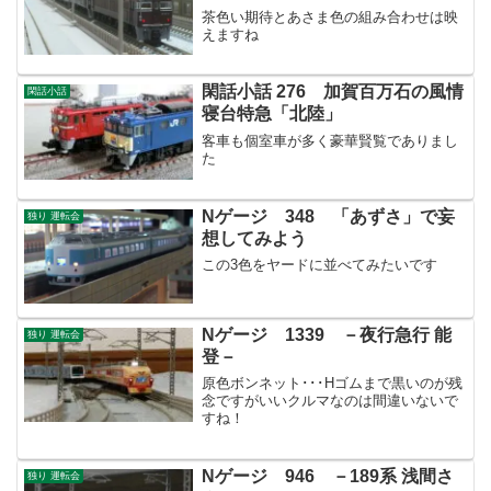
茶色い期待とあさま色の組み合わせは映
えますね
閑話小話 276 加賀百万石の風情
閑話小話
寝台特急「北陸」
客車も個室車が多く豪華賢覧でありまし
た
Nゲージ 348 「あずさ」で妄
独り 運転会
想してみよう
この3色をヤードに並べてみたいです
Nゲージ 1339 －夜行急行 能
独り 運転会
登－
原色ボンネット･･･Hゴムまで黒いのが残
念ですがいいクルマなのは間違いないで
すね！
Nゲージ 946 －189系 浅間さ
独り 運転会