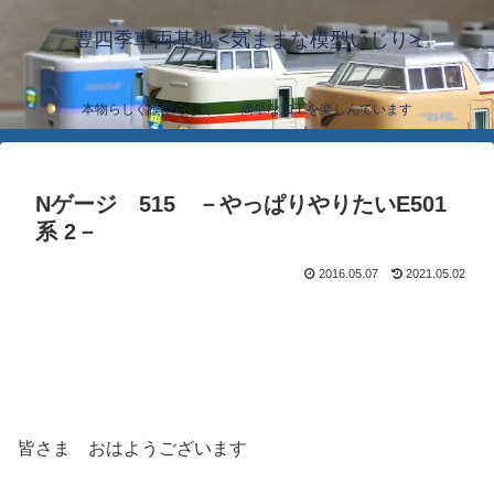
豊四季車両基地 <気ままな模型いじり>
本物らしく模型らしく… 簡単な加工を楽しんでいます
Nゲージ 515 －やっぱりやりたいE501
系 2－
2016.05.07
2021.05.02
皆さま おはようございます