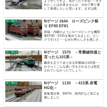
ようやくですよ。長かったですね･･･大そ
れたことは出来ませんが、せめて乗り通
して体感したいと思います。まずは模型
でイメトレです！
Nゲージ 1644 ローズピンク祭
独り 運転会
り EF80 EF81
田端・内郷のようにローズピンクな機関
車EF80・EF81を集めてみました。ピン
クですけど･･･なぜか男らしさを感じさせ
る機関車たちですよね･･･
Nゲージ 1570 －常磐線快速と
独り 運転会
言ったら103系－
轟音を立てて走り去る常磐線の103系･･･
おそらくこんな使い方をされるとは想定
されていなかったでしょう。
Nゲージ 1130 －415系 赤電
独り 運転会
HG化－
新集電台車、BMTN、室内灯など加工を
施しました