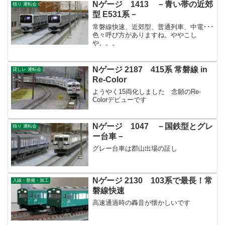
Nゲージ 1413 －青い帯の近郊
独り 運転会
型 E531系－
常磐線快速、近郊型、普通列車、中電･･･
色々呼び方がありますね。ややこし
や。。。
Nゲージ 2187 415系 常磐線 in
貸しレ 運転会
Re-Color
ようやく15両化しました 念願のRe-
Colorデビューです
Nゲージ 1047 －国鉄型とグレ
独り 運転会
ー台車－
グレー台車は郡山出場の証し
Nゲージ 2130 103系で最長！常
入線・整備・加工
磐線快速
高速通過時の轟音が懐かしいです