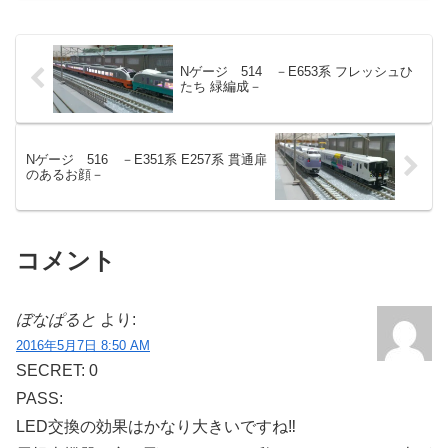
Nゲージ 514 －E653系 フレッシュひ
たち 緑編成－
Nゲージ 516 －E351系 E257系 貫通扉
のあるお顔－
コメント
ぼなぱると
より:
2016年5月7日 8:50 AM
SECRET: 0
PASS:
LED交換の効果はかなり大きいですね‼