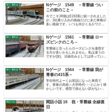
Nゲージ 1549 －常磐線 つい
独り 運転会
この前のこと－
今でこそJR側はE233系に統一されました
が、3社乗り入れの路線だけに未だ車種が
多い路線です。いつも何がくるかワクワ
クします。最近4000形に乗っていないで
すね。
Nゲージ 1561 －常磐線 ロー
独り 運転会
ズピンクのころ－
常磐線と言ったらローズピンクを連想す
る方が多いかもしれません。私は違うの
ですが(笑)、沿線住みとしては持っていな
い訳にはいきません。
Nゲージ 1564 －常磐線 我が
独り 運転会
青春の415系－
学生時代よーくお世話になった車両で
す。青春の高校～大学時代･･･とにかく懐
かしいです。模型で揃えない訳がないで
すね。
閑話小話 16 祝・常磐線 全線復
閑話小話
旧