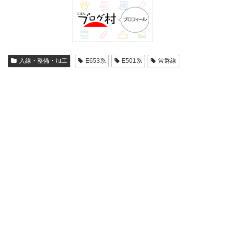
入線・整備・加工
E653系
E501系
常磐線