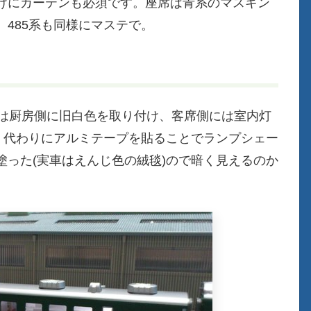
けにカーテンも必須です。座席は青系のマスキン
485系も同様にマステで。
灯は厨房側に旧白色を取り付け、客席側には室内灯
。代わりにアルミテープを貼ることでランプシェー
った(実車はえんじ色の絨毯)ので暗く見えるのか