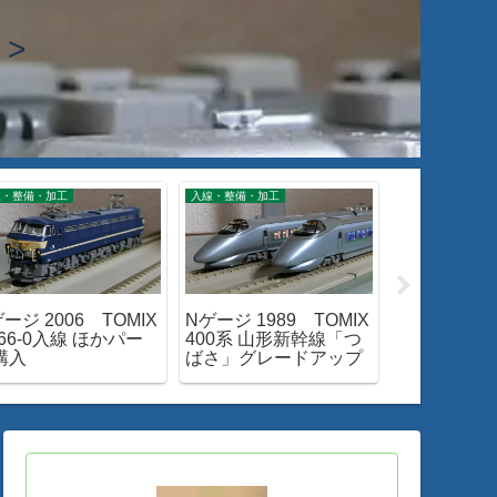
>
線・整備・加工
入線・整備・加工
閑話小話
ージ 2006 TOMIX
Nゲージ 1989 TOMIX
閑話小話 4
66-0入線 ほかパー
400系 山形新幹線「つ
に･･･ EF66
購入
ばさ」グレードアップ
用離脱～廃