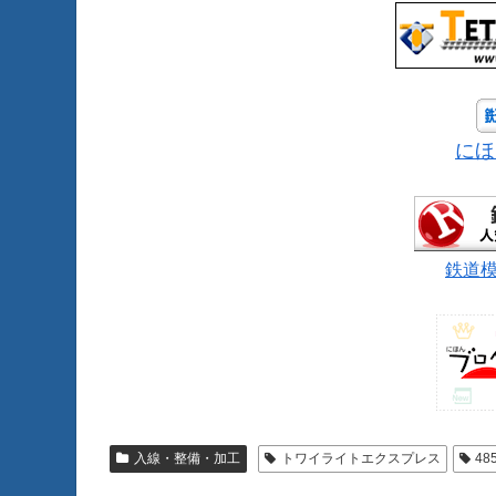
にほ
鉄道
入線・整備・加工
トワイライトエクスプレス
48