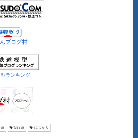
んブログ村
模型ランキング
5系
583系
はつかり