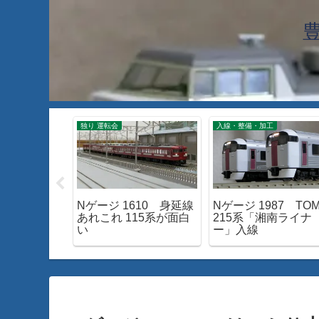
工
独り 運転会
入線・整備・加工
60 TOMIX
Nゲージ 1610 身延線
Nゲージ 1987 TOM
モーターを試す
あれこれ 115系が面白
215系「湘南ライナ
い
ー」入線