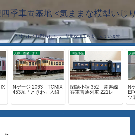
豊四季車両基地 <気ままな模型いじり
本物らしく模型らしく… 簡単な加工を楽しんでいます
入線・整備・加工
閑話小話
入
IX
Nゲージ 2063 TOMIX
閑話小話 352 常磐線
Nゲ
453系「ときわ」入線
客車普通列車 221レ
EF
ツ