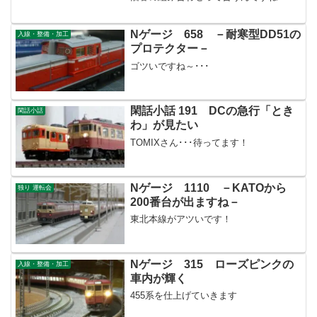
Nゲージ 658 －耐寒型DD51の
入線・整備・加工
プロテクター－
ゴツいですね～･･･
閑話小話 191 DCの急行「とき
閑話小話
わ」が見たい
TOMIXさん･･･待ってます！
Nゲージ 1110 －KATOから
独り 運転会
200番台が出ますね－
東北本線がアツいです！
Nゲージ 315 ローズピンクの
入線・整備・加工
車内が輝く
455系を仕上げていきます