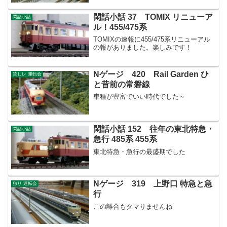
閑話小話 37 TOMIX リニューア
閑話小話
ル！455/475系
TOMIXの速報に455/475系リニューアル
の報がありました。楽しみです！
Nゲージ 420 Rail Garden ひ
貸しレ 運転会
と昔前の常磐線
車種が豊富でいい時代でした～
閑話小話 152 往年の東北特急・
閑話小話
急行 485系 455系
東北特急・急行の最盛期でした
Nゲージ 319 上野口 特急と急
独り 運転会
行
この離合もタマりませんね