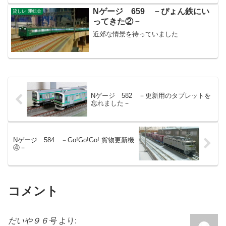
Nゲージ 659 －ぴょん鉄にい
貸しレ 運転会
ってきた②－
近郊な情景を待っていました
Nゲージ 582 －更新用のタブレットを
忘れました－
Nゲージ 584 －Go!Go!Go! 貨物更新機
④－
コメント
だいや９６号
より: