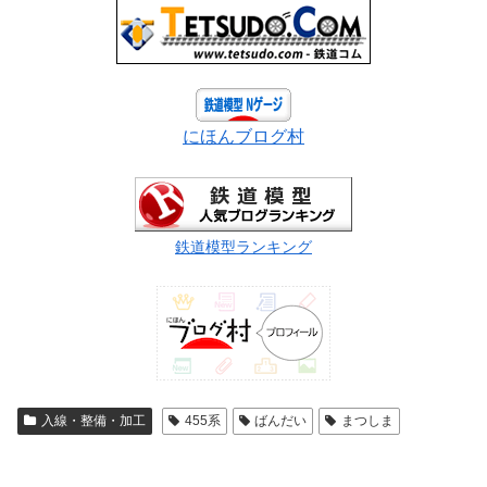
にほんブログ村
鉄道模型ランキング
入線・整備・加工
455系
ばんだい
まつしま