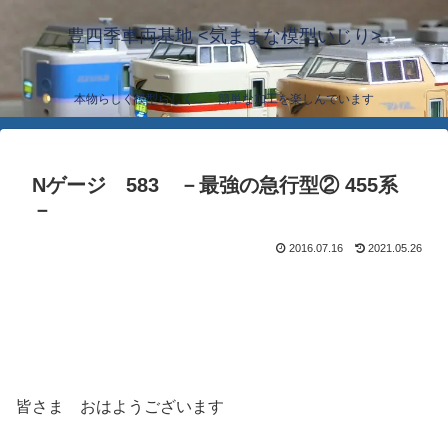
豊四季車両基地 <気ままな模型いじり>
本物らしく模型らしく… 簡単な加工を楽しんでいます
Nゲージ 583 －最強の急行型② 455系
－
2016.07.16
2021.05.26
皆さま おはようございます