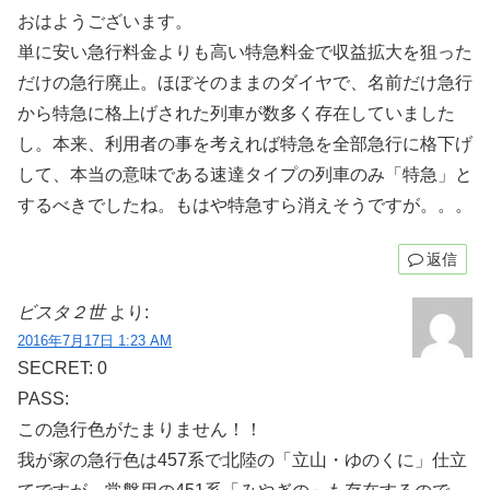
おはようございます。
単に安い急行料金よりも高い特急料金で収益拡大を狙った
だけの急行廃止。ほぼそのままのダイヤで、名前だけ急行
から特急に格上げされた列車が数多く存在していました
し。本来、利用者の事を考えれば特急を全部急行に格下げ
して、本当の意味である速達タイプの列車のみ「特急」と
するべきでしたね。もはや特急すら消えそうですが。。。
返信
ビスタ２世
より:
2016年7月17日 1:23 AM
SECRET: 0
PASS:
この急行色がたまりません！！
我が家の急行色は457系で北陸の「立山・ゆのくに」仕立