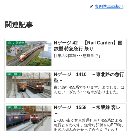
豊四季車両基地
関連記事
Nゲージ 42 【Rail Garden】国
貸しレ 運転会
鉄型 特急急行 祭り
往年の列車達･･･感無量です
Nゲージ 1410 －東北路の急行
独り 運転会
型－
東北急行455系であります。まつしま、ば
んだい、ざおう･･･名車がありました。
Nゲージ 1558 －常磐線 客レ
独り 運転会
－
EF80が牽く客車普通列車と455系による
急行ときわです。無骨な顔付きのEF80に
旧客の組み合わせって合うんですね！