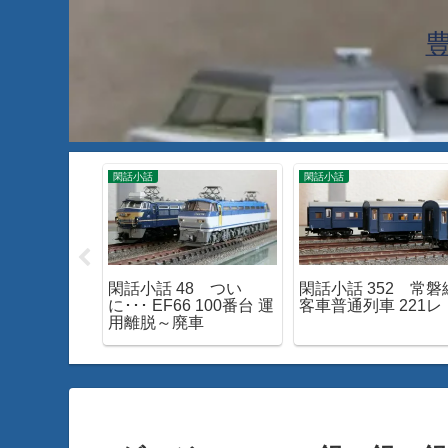
工
閑話小話
閑話小話
028 青函ト
閑話小話 48 つい
閑話小話 352 常磐
ける！特急
に･･･ EF66 100番台 運
客車普通列車 221レ
」
用離脱～廃車