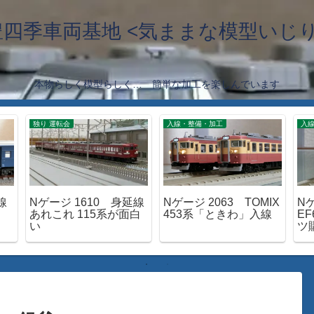
豊四季車両基地 <気ままな模型いじり
本物らしく模型らしく… 簡単な加工を楽しんでいます
独り 運転会
入線・整備・加工
入
線
Nゲージ 1610 身延線
Nゲージ 2063 TOMIX
Nゲ
あれこれ 115系が面白
453系「ときわ」入線
EF
い
ツ