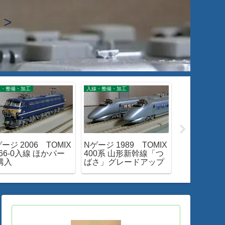
>
線・整備・加工
入線・整備・加工
入線・整備・加工
ージ 2006 TOMIX
Nゲージ 1989 TOMIX
Nゲージ 186
66-0入線 ほかパー
400系 山形新幹線「つ
M-13 新
購入
ばさ」グレードアップ