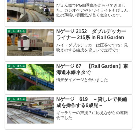
ぴょん鉄でPG四季島を走らせてきまし
た。カシオペアやトワイライトもぴょん
鉄の薄暗い雰囲気が良く似合います。
Nゲージ 2152 ダブルデッカー
貸しレ 運転会
ライナー 215系 in Rail Garden
ハイ・ダブルデッカーは圧巻ですね！見
映えのする編成を貸しレで走行です
Nゲージ 67 【Rail Garden】東
貸しレ 運転会
海道本線ネタで
情景がイメージと合いました
Nゲージ 619 －貸しレで長編
貸しレ 運転会
成を操作する6歳児－
ギャラリーの声援？に応えながらの運転
会でした