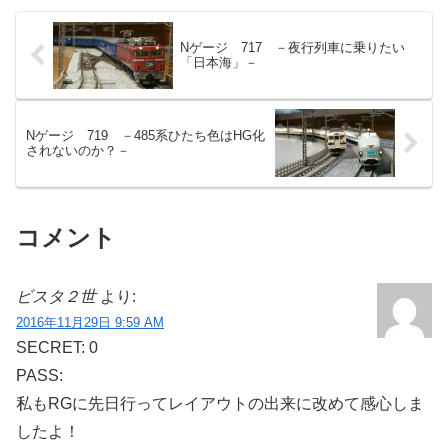
Nゲージ 717 －夜行列車に乗りたい
「日本海」－
Nゲージ 719 －485系ひたち色はHG化
されないのか？－
コメント
ビスタ２世
より:
2016年11月29日 9:59 AM
SECRET: 0
PASS:
私もRGに先日行ってレイアウトの出来に改めて感心しま
したよ！