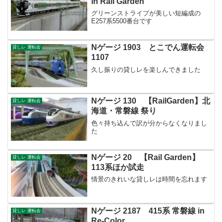
in Rail Garden
グリーンストライプが美しい短編成の
E257系5500番台です
Nゲージ 1903 とこでん運転会
貸しレ 運転会
1107
久し振りの貸しレを楽しんできました
Nゲージ 130 【RailGarden】北
貸しレ 運転会
海道・常磐線 祭り
色々持ち込んで訳が分からなくなりまし
た
Nゲージ 20 【Rail Garden】
貸しレ 運転会
113系ほか試走
情景のきれいな貸しレは時間を忘れます
Nゲージ 2187 415系 常磐線 in
貸しレ 運転会
Re-Color