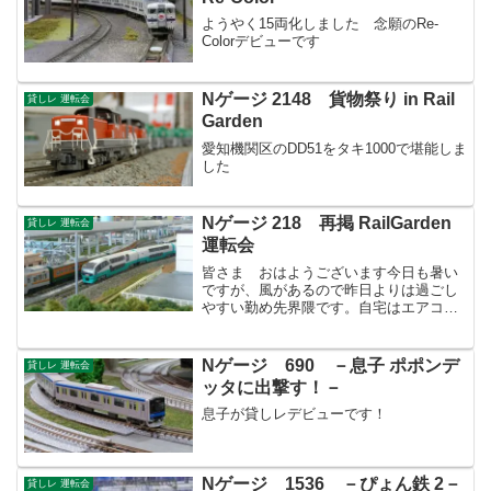
ようやく15両化しました 念願のRe-
Colorデビューです
Nゲージ 2148 貨物祭り in Rail
貸しレ 運転会
Garden
愛知機関区のDD51をタキ1000で堪能しま
した
Nゲージ 218 再掲 RailGarden
貸しレ 運転会
運転会
皆さま おはようございます今日も暑い
ですが、風があるので昨日よりは過ごし
やすい勤め先界隈です。自宅はエアコン
の効きが悪く暑いのなんのって･･･寝られ
ません。通勤時の武蔵野線は涼しい車内
で爆睡し、隣のおばちゃんにご迷惑お掛
Nゲージ 690 －息子 ポポンデ
貸しレ 運転会
けしてしまいました。...
ッタに出撃す！－
息子が貸しレデビューです！
Nゲージ 1536 －ぴょん鉄 2－
貸しレ 運転会